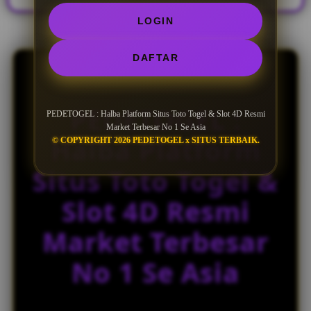
n
LOGIN
s
e
d
DAFTAR
e
t
a
PEDETOGEL :
i
PEDETOGEL : Halba Platform Situs Toto Togel & Slot 4D Resmi
l
Market Terbesar No 1 Se Asia
Halba Platform
© COPYRIGHT 2026 PEDETOGEL x SITUS TERBAIK.
s
Situs Toto Togel &
Slot 4D Resmi
Market Terbesar
No 1 Se Asia