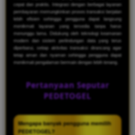
cepat dan praktis. Integrasi dengan berbagai layanan
pembayaran memungkinkan proses transaksi berjalan
lebih efisien sehingga pengguna dapat langsung
menikmati layanan yang tersedia tanpa harus
menunggu lama. Didukung oleh teknologi keamanan
modern dan sistem perlindungan data yang terus
diperbarui, setiap aktivitas transaksi dirancang agar
tetap aman dan nyaman sehingga pengguna dapat
menikmati pengalaman bermain dengan lebih tenang.
Pertanyaan Seputar
PEDETOGEL
Mengapa banyak pengguna memilih
PEDETOGEL?