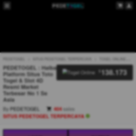
PEDETOGEL
SITUS PEDETOGEL TERPERCAYA
TOGEL ONLINE
T
PEDETOGEL : Halba
138.173
$
Platform Situs Toto
Togel & Slot 4D
Resmi Market
Terbesar No 1 Se
Asia
By
PEDETOGEL
404
sales
SITUS PEDETOGEL TERPERCAYA