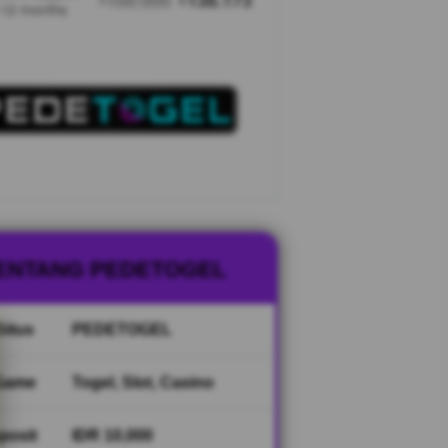
100.000
138.173
alisasi pasar paling tinggi.
 12 months
ENTANG PEDETOGEL
itus
PEDETOGEL
 Game
Togel, Slot, Casino
posit
IDR 10,000