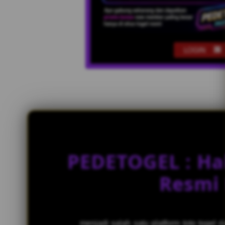
LOGIN
PEDETOGEL : Hal
Resmi 
Pedetogel
menjadi salah satu platform toto togel 