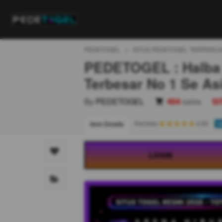
PEDETOGEL
SITUS PEDETOGEL TERPERCA
PEDETOGEL : Halba P
Terbesar No 1 Se As
By
PEDETOGEL
404
sales
S
5.00
Reviews
4.99
Item Details
10
stars
LOGIN