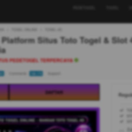
PEDETOGEL
TOGEL
S
YA
TOGEL ONLINE
TOGEL 4D
latform Situs Toto Togel & Slot
ia
ITUS PEDETOGEL TERPERCAYA
Comments
Support
01
138.173
DAFTAR
Regul
Regu
Inc
TO
Inc
Pede
SI
Inc
SI
toge
nomor
Ex