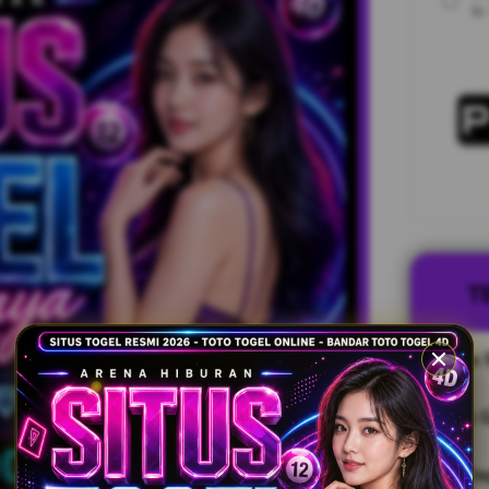
kapit
to
V
i
e
w
l
i
c
e
n
s
e
T
d
e
t
Nama S
a
i
Jenis
l
s
Min De