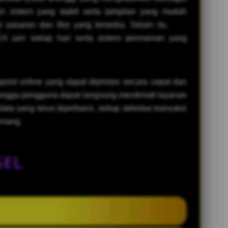
 sistem yang stabil serta tampilan yang mudah
asaran dan fitur yang tersedia. Selain itu,
Toto
 jam setiap hari serta sistem permainan yang
osit online yang dapat diproses secara cepat dan
ehingga pengguna dapat langsung menikmati layanan
 yang terus diperbarui, setiap aktivitas transaksi
enang.
GEL