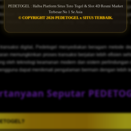
PEDETOGEL : Halba Platform Situs Toto Togel & Slot 4D Resmi Market
laman bermain yang nyaman dan modern. Dengan dukungan
Terbesar No 1 Se Asia
berikan kemudahan bagi pemain dalam mengakses berbagai p
© COPYRIGHT 2026 PEDETOGEL x SITUS TERBAIK.
melalui layanan bantuan yang siap membantu selama 24
ransaksi digital, Pedetogel menyediakan beragam metode dep
yaran memungkinkan proses transaksi berjalan lebih efisien s
 oleh teknologi keamanan modern dan sistem perlindungan data
engguna dapat menikmati pengalaman bermain dengan lebih t
rtanyaan Seputar PEDETO
EDETOGEL?