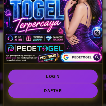
Min Wi
Metod
DAFTAR
Transa
ba Platform Situs Toto
LOGIN
Market Terbesar No 1 
DAFTAR
dan slot 4d resmi dan merupakan market terbesar dengan kapit