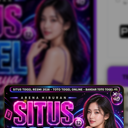
kapit
to
V
i
e
w
l
i
c
e
n
s
e
T
d
e
t
Nama S
a
i
Jenis
l
s
Min De