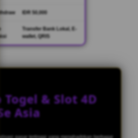
thdraw
IDR 50,000
e
Transfer Bank Lokal, E-
ksi
wallet, QRIS
 Togel & Slot 4D
Se Asia
alisasi pasar tertinggi yang menghadirkan berbagai