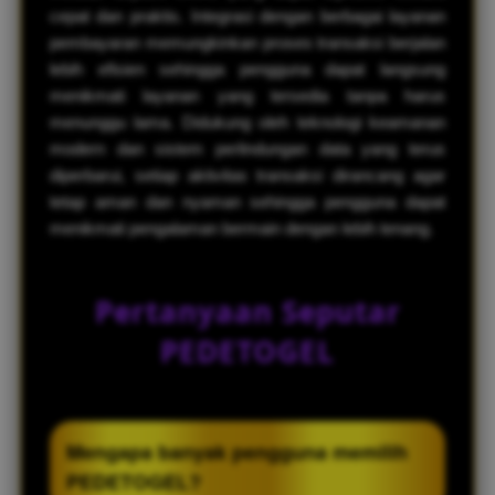
cepat dan praktis. Integrasi dengan berbagai layanan
pembayaran memungkinkan proses transaksi berjalan
lebih efisien sehingga pengguna dapat langsung
menikmati layanan yang tersedia tanpa harus
menunggu lama. Didukung oleh teknologi keamanan
modern dan sistem perlindungan data yang terus
diperbarui, setiap aktivitas transaksi dirancang agar
tetap aman dan nyaman sehingga pengguna dapat
menikmati pengalaman bermain dengan lebih tenang.
Pertanyaan Seputar
PEDETOGEL
Mengapa banyak pengguna memilih
PEDETOGEL?