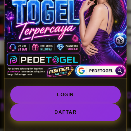
Min Wi
Metod
DAFTAR
Transa
ba Platform Situs Toto
LOGIN
Market Terbesar No 1 
DAFTAR
dan slot 4d resmi dan merupakan market terbesar dengan kapit