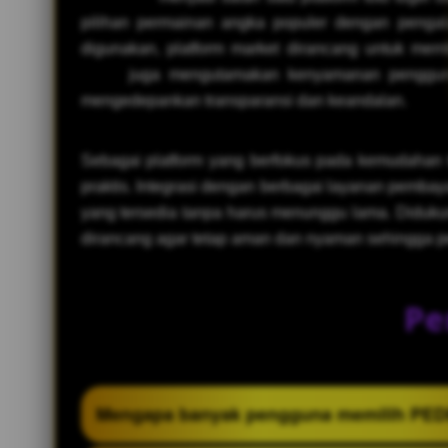
pilihan permainan angka populer dengan penga
digunakan, platform market dirancang untuk mem
Togel
juga mengutamakan kenyamanan pengguna 
mengedepankan transparansi dan keandalan.
Sebagai platform yang berfokus pada kemudahan t
praktis. Integrasi dengan berbagai layanan pemba
yang tersedia tanpa harus menunggu lama. Didukung
dirancang agar tetap aman dan nyaman sehingga p
Pe
Mengapa banyak pengguna memilih P