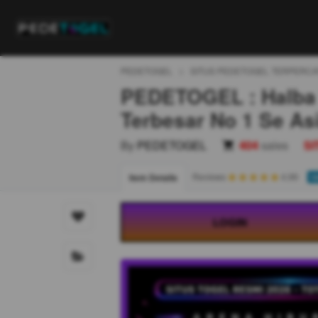
PEDETOGEL
SITUS PEDETOGEL TERPERCA
PEDETOGEL : Halba P
Terbesar No 1 Se As
By
PEDETOGEL
404
sales
S
5.00
Reviews
4.99
Item Details
10
stars
LOGIN