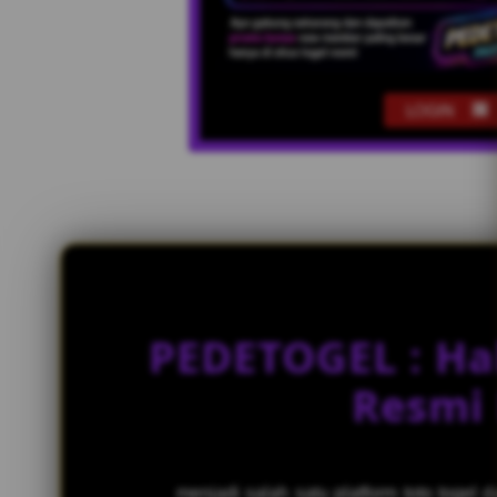
LOGIN
PEDETOGEL : Hal
Resmi 
Pedetogel
menjadi salah satu platform toto togel 