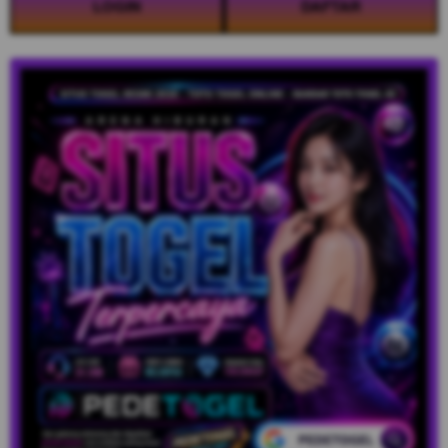
LOGIN
DAFTAR