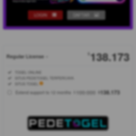
LOGIN
DAFTAR
Show More
138.173
$
Regular License
Regular
Included:
TOGEL ONLINE
License
Included:
SITUS PEDETOGEL TERPERCAYA
SELECTED
Included:
SITUS TOGEL
88
$
100.000
138.173
Extend support to 12 months
$
$
Pedetogel
adalah
pemegang
sahan sius
toto togel
& slot 4d
resmi