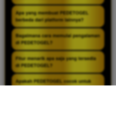
PEDETOGEL menawarkan platform dengan
Apa yang membuat PEDETOGEL
performa yang stabil, tampilan yang
berbeda dari platform lainnya?
ramah pengguna, serta dukungan
berbagai fitur terkini untuk meningkatkan
PEDETOGEL menghadirkan berbagai fitur
Bagaimana cara memulai pengalaman
kenyamanan selama digunakan. Dengan
modern yang didukung oleh antarmuka
di PEDETOGEL?
proses akses yang sederhana dan
yang sederhana serta sistem yang
pengembangan layanan yang dilakukan
dirancang untuk memberikan
Pendaftaran dapat diselesaikan dengan
Fitur menarik apa saja yang tersedia
secara berkelanjutan, PEDETOGEL hadir
kenyamanan dalam penggunaan sehari-
cepat melalui tahapan yang praktis dan
di PEDETOGEL?
sebagai salah satu alternatif bagi
hari. Melalui pengembangan layanan yang
mudah dipahami. Setelah proses pengisian
pengguna yang mencari pengalaman
dilakukan secara berkelanjutan, platform
informasi yang dibutuhkan selesai
PEDETOGEL menyediakan beragam fitur
Apakah PEDETOGEL cocok untuk
digital yang praktis, efisien, dan mudah
ini berupaya menyediakan akses yang
dilakukan, pengguna dapat segera
modern yang dikembangkan untuk
pengguna baru?
diakses kapan saja.
lebih mudah, proses yang lebih efisien,
menggunakan berbagai fasilitas serta fitur
meningkatkan kenyamanan pengguna
serta pengalaman digital yang semakin
yang tersedia untuk menikmati layanan
selama menggunakan platform. Didukung
Ya, PEDETOGEL dikembangkan dengan
optimal bagi para penggunanya dalam
yang disediakan oleh platform.
oleh antarmuka yang sederhana, kinerja
mempertimbangkan kemudahan
berbagai kebutuhan online.
sistem yang stabil, serta ketersediaan
penggunaan bagi berbagai jenis