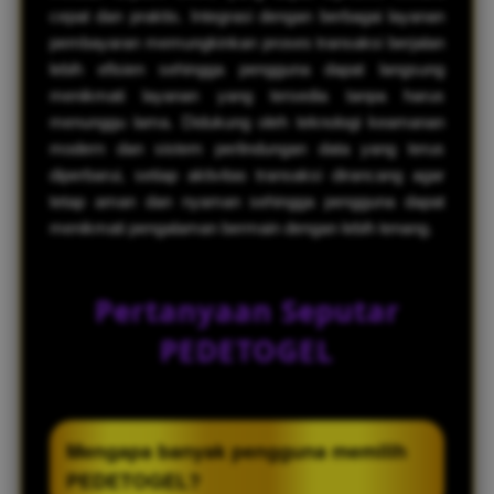
cepat dan praktis. Integrasi dengan berbagai layanan
pembayaran memungkinkan proses transaksi berjalan
lebih efisien sehingga pengguna dapat langsung
menikmati layanan yang tersedia tanpa harus
menunggu lama. Didukung oleh teknologi keamanan
modern dan sistem perlindungan data yang terus
diperbarui, setiap aktivitas transaksi dirancang agar
tetap aman dan nyaman sehingga pengguna dapat
menikmati pengalaman bermain dengan lebih tenang.
Pertanyaan Seputar
PEDETOGEL
Mengapa banyak pengguna memilih
PEDETOGEL?