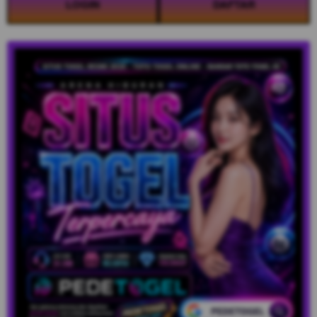
LOGIN
DAFTAR