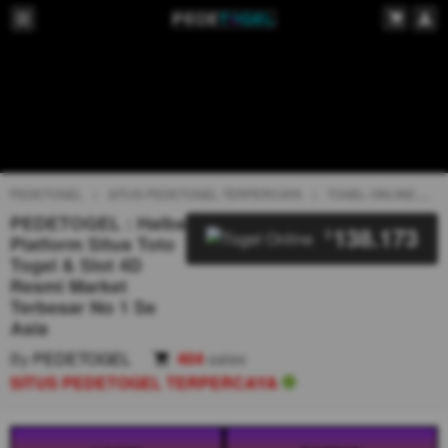
PEDETOGEL
SITUS PEDETOGEL TERPERCAYA
TOGEL ONLINE
T
PEDETOGEL : Halba
138.173
$
Platform Situs Toto
Togel & Slot 4D
Resmi Market
Terbesar No 1 Se
Asia
By
PEDETOGEL
404
sales
SITUS PEDETOGEL TERPERCAYA