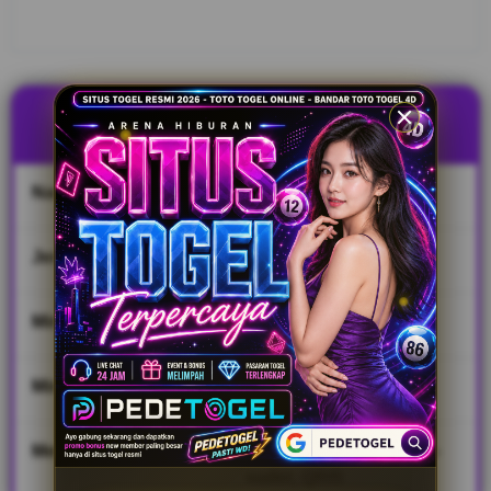
dengan
market
terbesar
nomor 1
se Asia
TENTANG PEDETOGEL
yang
memiliki
nilai
Nama Situs
PEDETOGEL
kapitalisasi
pasar
paling
Jenis Game
Togel, Slot, Casino
tinggi.
Min Deposit
IDR 10,000
V
i
e
Min Withdraw
IDR 50,000
w
l
i
Metode Transaksi
Transfer Bank Lokal, E-
c
wallet, QRIS
e