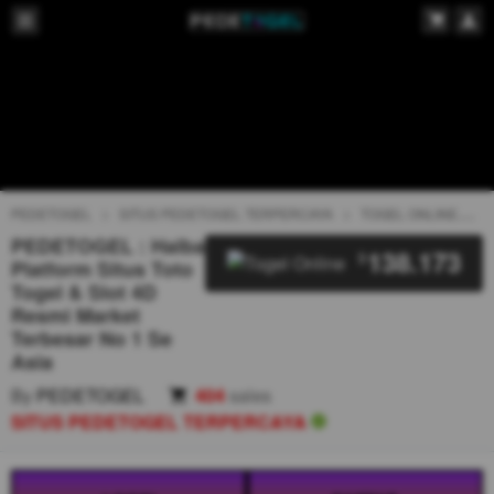
PEDETOGEL
SITUS PEDETOGEL TERPERCAYA
TOGEL ONLINE
T
PEDETOGEL : Halba
138.173
$
Platform Situs Toto
Togel & Slot 4D
Resmi Market
Terbesar No 1 Se
Asia
By
PEDETOGEL
404
sales
SITUS PEDETOGEL TERPERCAYA