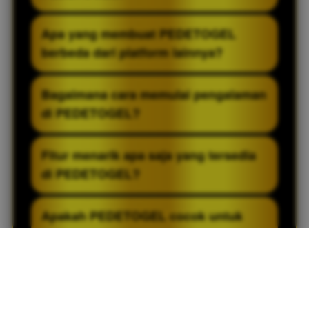
PEDETOGEL menawarkan platform dengan
Apa yang membuat PEDETOGEL
performa yang stabil, tampilan yang
berbeda dari platform lainnya?
ramah pengguna, serta dukungan
berbagai fitur terkini untuk meningkatkan
PEDETOGEL menghadirkan berbagai fitur
Bagaimana cara memulai pengalaman
kenyamanan selama digunakan. Dengan
modern yang didukung oleh antarmuka
di PEDETOGEL?
proses akses yang sederhana dan
yang sederhana serta sistem yang
pengembangan layanan yang dilakukan
dirancang untuk memberikan
Pendaftaran dapat diselesaikan dengan
Fitur menarik apa saja yang tersedia
secara berkelanjutan, PEDETOGEL hadir
kenyamanan dalam penggunaan sehari-
cepat melalui tahapan yang praktis dan
di PEDETOGEL?
sebagai salah satu alternatif bagi
hari. Melalui pengembangan layanan yang
mudah dipahami. Setelah proses pengisian
pengguna yang mencari pengalaman
dilakukan secara berkelanjutan, platform
informasi yang dibutuhkan selesai
PEDETOGEL menyediakan beragam fitur
Apakah PEDETOGEL cocok untuk
digital yang praktis, efisien, dan mudah
ini berupaya menyediakan akses yang
dilakukan, pengguna dapat segera
modern yang dikembangkan untuk
pengguna baru?
diakses kapan saja.
lebih mudah, proses yang lebih efisien,
menggunakan berbagai fasilitas serta fitur
meningkatkan kenyamanan pengguna
serta pengalaman digital yang semakin
yang tersedia untuk menikmati layanan
selama menggunakan platform. Didukung
Ya, PEDETOGEL dikembangkan dengan
optimal bagi para penggunanya dalam
yang disediakan oleh platform.
oleh antarmuka yang sederhana, kinerja
mempertimbangkan kemudahan
berbagai kebutuhan online.
sistem yang stabil, serta ketersediaan
penggunaan bagi berbagai jenis