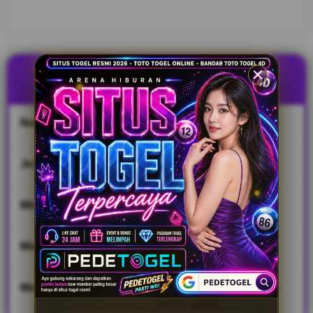
dengan
market
terbesar
nomor 1
se Asia
TENTANG PEDETOGEL
yang
memiliki
nilai
Nama Situs
PEDETOGEL
kapitalisasi
pasar
paling
Jenis Game
Togel, Slot, Casino
tinggi.
Min Deposit
IDR 10,000
V
i
e
Min Withdraw
IDR 50,000
w
l
i
Metode Transaksi
Transfer Bank Lokal, E-
c
wallet, QRIS
e