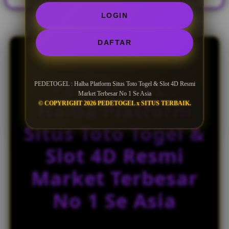
n
LOGIN
s
e
d
DAFTAR
e
t
a
PEDETOGEL :
i
PEDETOGEL : Halba Platform Situs Toto Togel & Slot 4D Resmi
l
Market Terbesar No 1 Se Asia
Halba Platform
© COPYRIGHT 2026 PEDETOGEL x SITUS TERBAIK.
s
Situs Toto Togel &
Slot 4D Resmi
Market Terbesar
No 1 Se Asia