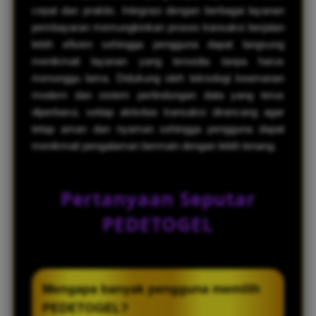
cepat dan praktis. Integrasi dengan berbagai layanan
pembayaran memungkinkan proses transaksi berjalan
lebih efisien sehingga pengguna dapat langsung
menikmati layanan yang tersedia tanpa harus
menunggu lama. Didukung oleh teknologi keamanan
modern dan sistem perlindungan data yang terus
diperbarui, setiap aktivitas transaksi dirancang agar
tetap aman dan nyaman sehingga pengguna dapat
menikmati pengalaman bermain dengan lebih tenang.
Pertanyaan Seputar
PEDETOGEL
Mengapa banyak pengguna memilih
PEDETOGEL?