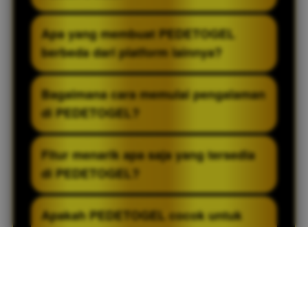
PEDETOGEL menawarkan platform dengan
Apa yang membuat PEDETOGEL
performa yang stabil, tampilan yang
berbeda dari platform lainnya?
ramah pengguna, serta dukungan
berbagai fitur terkini untuk meningkatkan
PEDETOGEL menghadirkan berbagai fitur
Bagaimana cara memulai pengalaman
kenyamanan selama digunakan. Dengan
modern yang didukung oleh antarmuka
di PEDETOGEL?
proses akses yang sederhana dan
yang sederhana serta sistem yang
pengembangan layanan yang dilakukan
dirancang untuk memberikan
Pendaftaran dapat diselesaikan dengan
Fitur menarik apa saja yang tersedia
secara berkelanjutan, PEDETOGEL hadir
kenyamanan dalam penggunaan sehari-
cepat melalui tahapan yang praktis dan
di PEDETOGEL?
sebagai salah satu alternatif bagi
hari. Melalui pengembangan layanan yang
mudah dipahami. Setelah proses pengisian
pengguna yang mencari pengalaman
dilakukan secara berkelanjutan, platform
informasi yang dibutuhkan selesai
PEDETOGEL menyediakan beragam fitur
Apakah PEDETOGEL cocok untuk
digital yang praktis, efisien, dan mudah
ini berupaya menyediakan akses yang
dilakukan, pengguna dapat segera
modern yang dikembangkan untuk
pengguna baru?
diakses kapan saja.
lebih mudah, proses yang lebih efisien,
menggunakan berbagai fasilitas serta fitur
meningkatkan kenyamanan pengguna
serta pengalaman digital yang semakin
yang tersedia untuk menikmati layanan
selama menggunakan platform. Didukung
Ya, PEDETOGEL dikembangkan dengan
optimal bagi para penggunanya dalam
yang disediakan oleh platform.
oleh antarmuka yang sederhana, kinerja
mempertimbangkan kemudahan
berbagai kebutuhan online.
sistem yang stabil, serta ketersediaan
penggunaan bagi berbagai jenis