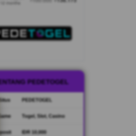
100.000
138.173
alisasi pasar paling tinggi.
 12 months
ENTANG PEDETOGEL
itus
PEDETOGEL
 Game
Togel, Slot, Casino
posit
IDR 10,000