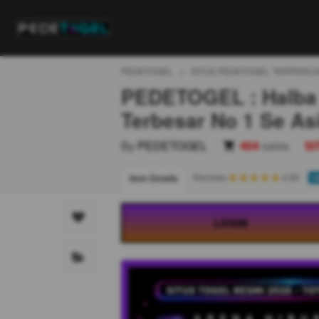
PEDETOGEL
SITUS PEDETOGEL TERPERCA
PEDETOGEL : Halba P
Terbesar No 1 Se As
By
PEDETOGEL
404
sales
S
5.00
Reviews
4.99
Item Details
10
stars
LOGIN