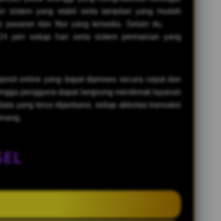
 sistem yang stabil serta tampilan yang mudah
asaran dan fitur yang tersedia. Selain itu,
Toto
 jam setiap hari serta sistem permainan yang
osit online yang dapat diproses secara cepat dan
ehingga pengguna dapat langsung menikmati layanan
 yang terus diperbarui, setiap aktivitas transaksi
enang.
GEL