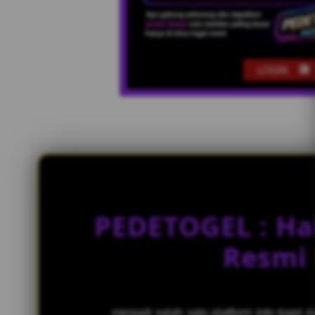
LOGIN
PEDETOGEL : Hal
Resmi 
Pedetogel
menjadi salah satu platform toto togel 