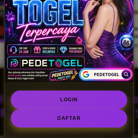
Min Wi
Metod
DAFTAR
Transa
ba Platform Situs Toto
LOGIN
Market Terbesar No 1 
DAFTAR
dan slot 4d resmi dan merupakan market terbesar dengan kapit