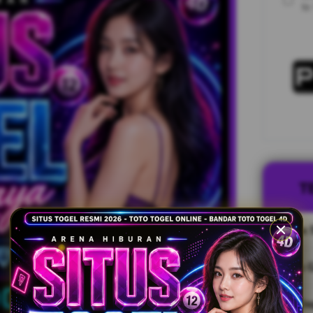
kapit
to
V
i
e
w
l
i
c
e
n
s
e
T
d
e
t
Nama S
a
i
Jenis
l
s
Min De