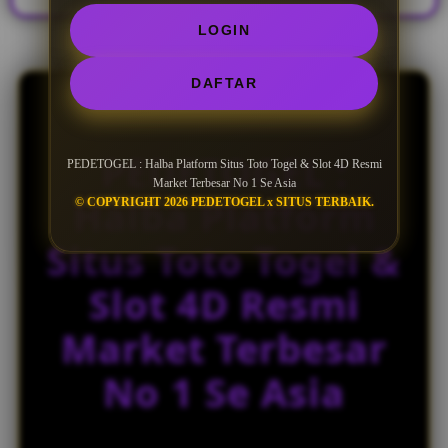
n
LOGIN
s
e
d
DAFTAR
e
t
a
PEDETOGEL :
i
PEDETOGEL : Halba Platform Situs Toto Togel & Slot 4D Resmi
l
Market Terbesar No 1 Se Asia
Halba Platform
© COPYRIGHT 2026 PEDETOGEL x SITUS TERBAIK.
s
Situs Toto Togel &
Slot 4D Resmi
Market Terbesar
No 1 Se Asia