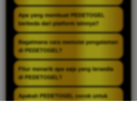
PEDETOGEL menawarkan platform dengan
Apa yang membuat PEDETOGEL
performa yang stabil, tampilan yang
berbeda dari platform lainnya?
ramah pengguna, serta dukungan
berbagai fitur terkini untuk meningkatkan
PEDETOGEL menghadirkan berbagai fitur
Bagaimana cara memulai pengalaman
kenyamanan selama digunakan. Dengan
modern yang didukung oleh antarmuka
di PEDETOGEL?
proses akses yang sederhana dan
yang sederhana serta sistem yang
pengembangan layanan yang dilakukan
dirancang untuk memberikan
Pendaftaran dapat diselesaikan dengan
Fitur menarik apa saja yang tersedia
secara berkelanjutan, PEDETOGEL hadir
kenyamanan dalam penggunaan sehari-
cepat melalui tahapan yang praktis dan
di PEDETOGEL?
sebagai salah satu alternatif bagi
hari. Melalui pengembangan layanan yang
mudah dipahami. Setelah proses pengisian
pengguna yang mencari pengalaman
dilakukan secara berkelanjutan, platform
informasi yang dibutuhkan selesai
PEDETOGEL menyediakan beragam fitur
Apakah PEDETOGEL cocok untuk
digital yang praktis, efisien, dan mudah
ini berupaya menyediakan akses yang
dilakukan, pengguna dapat segera
modern yang dikembangkan untuk
pengguna baru?
diakses kapan saja.
lebih mudah, proses yang lebih efisien,
menggunakan berbagai fasilitas serta fitur
meningkatkan kenyamanan pengguna
serta pengalaman digital yang semakin
yang tersedia untuk menikmati layanan
selama menggunakan platform. Didukung
Ya, PEDETOGEL dikembangkan dengan
optimal bagi para penggunanya dalam
yang disediakan oleh platform.
oleh antarmuka yang sederhana, kinerja
mempertimbangkan kemudahan
berbagai kebutuhan online.
sistem yang stabil, serta ketersediaan
penggunaan bagi berbagai jenis