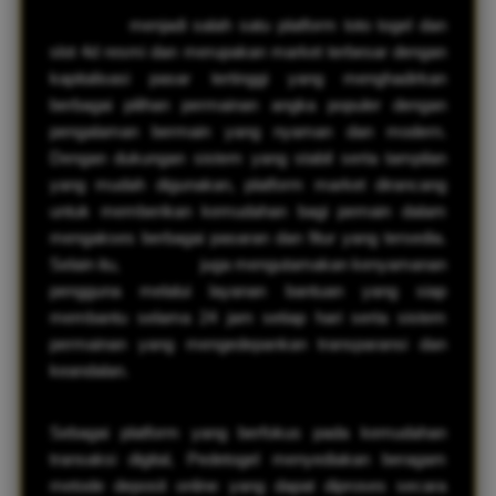
Pedetogel
menjadi salah satu platform toto togel dan
slot 4d resmi dan merupakan market terbesar dengan
kapitalisasi pasar tertinggi yang menghadirkan
berbagai pilihan permainan angka populer dengan
pengalaman bermain yang nyaman dan modern.
Dengan dukungan sistem yang stabil serta tampilan
yang mudah digunakan, platform market dirancang
untuk memberikan kemudahan bagi pemain dalam
mengakses berbagai pasaran dan fitur yang tersedia.
Selain itu,
Toto Togel
juga mengutamakan kenyamanan
pengguna melalui layanan bantuan yang siap
membantu selama 24 jam setiap hari serta sistem
permainan yang mengedepankan transparansi dan
keandalan.
Sebagai platform yang berfokus pada kemudahan
transaksi digital, Pedetogel menyediakan beragam
metode deposit online yang dapat diproses secara