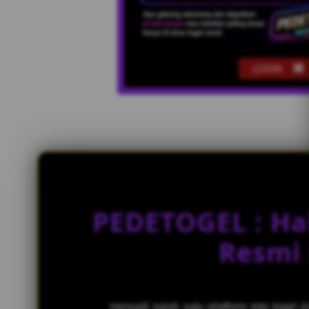
LOGIN
PEDETOGEL : Hal
Resmi 
Pedetogel
menjadi salah satu platform toto togel 