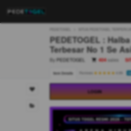
PEDETOGEL
SITUS PEDETOGEL TERPERCA
PEDETOGEL : Halba P
Terbesar No 1 Se As
By
PEDETOGEL
404
sales
S
5.00
Reviews
4.99
Item Details
10
stars
LOGIN