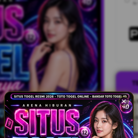
kapit
to
V
i
e
w
l
i
c
e
n
s
e
T
d
e
t
Nama S
a
i
Jenis
l
s
Min De