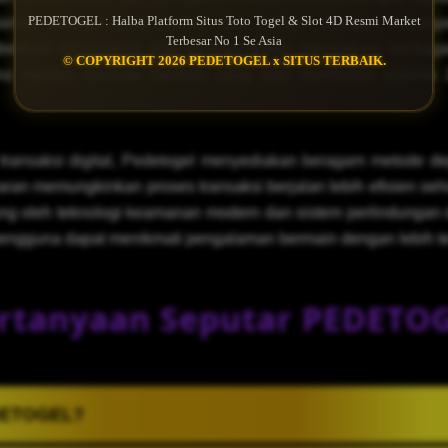
PEDETOGEL : Halba Platform Situs Toto Togel & Slot 4D Resmi Market
laman bermain yang nyaman dan modern. Dengan dukungan
Terbesar No 1 Se Asia
berikan kemudahan bagi pemain dalam mengakses berbagai p
© COPYRIGHT 2026 PEDETOGEL x SITUS TERBAIK.
melalui layanan bantuan yang siap membantu selama 24
ransaksi digital, Pedetogel menyediakan beragam metode dep
yaran memungkinkan proses transaksi berjalan lebih efisien s
 oleh teknologi keamanan modern dan sistem perlindungan data
engguna dapat menikmati pengalaman bermain dengan lebih t
rtanyaan Seputar PEDETO
EDETOGEL?