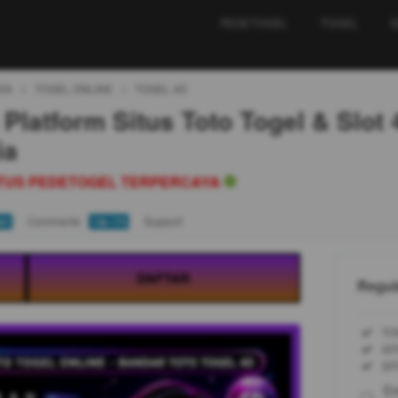
PEDETOGEL
TOGEL
S
YA
TOGEL ONLINE
TOGEL 4D
latform Situs Toto Togel & Slot
ia
ITUS PEDETOGEL TERPERCAYA
Comments
Support
01
138.173
DAFTAR
Regul
Regu
Inc
TO
Inc
Pede
SI
Inc
SI
toge
nomor
Ex