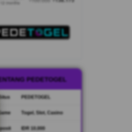
100.000
138.173
alisasi pasar paling tinggi.
 12 months
ENTANG PEDETOGEL
itus
PEDETOGEL
 Game
Togel, Slot, Casino
posit
IDR 10,000