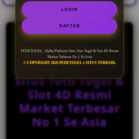
n
LOGIN
s
e
d
DAFTAR
e
t
a
PEDETOGEL :
i
PEDETOGEL : Halba Platform Situs Toto Togel & Slot 4D Resmi
l
Market Terbesar No 1 Se Asia
Halba Platform
© COPYRIGHT 2026 PEDETOGEL x SITUS TERBAIK.
s
Situs Toto Togel &
Slot 4D Resmi
Market Terbesar
No 1 Se Asia