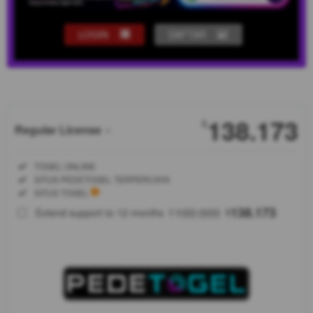
LOGIN
DAFTAR
Show More
138.173
$
Regular License
Regular
Included:
TOGEL ONLINE
License
Included:
SITUS PEDETOGEL TERPERCAYA
SELECTED
Included:
SITUS TOGEL
88
$
100.000
138.173
Extend support to 12 months
$
$
Pedetogel
adalah
pemegang
sahan sius
toto togel
& slot 4d
resmi