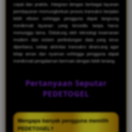
cepat dan praktis. Integrasi dengan berbagai layanan
pembayaran memungkinkan proses transaksi berjalan
lebih efisien sehingga pengguna dapat langsung
menikmati layanan yang tersedia tanpa harus
menunggu lama. Didukung oleh teknologi keamanan
modern dan sistem perlindungan data yang terus
diperbarui, setiap aktivitas transaksi dirancang agar
tetap aman dan nyaman sehingga pengguna dapat
menikmati pengalaman bermain dengan lebih tenang.
Pertanyaan Seputar
PEDETOGEL
Mengapa banyak pengguna memilih
PEDETOGEL?