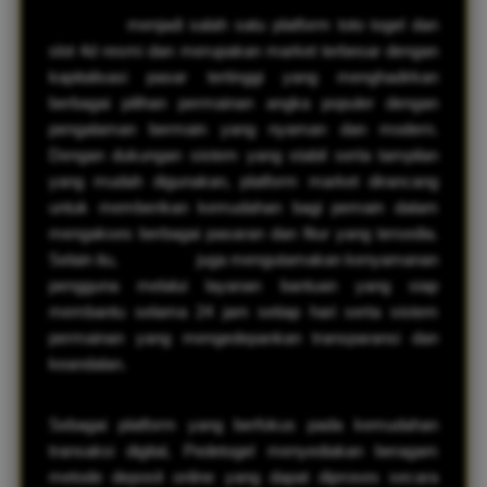
Pedetogel
menjadi salah satu platform toto togel dan
slot 4d resmi dan merupakan market terbesar dengan
kapitalisasi pasar tertinggi yang menghadirkan
berbagai pilihan permainan angka populer dengan
pengalaman bermain yang nyaman dan modern.
Dengan dukungan sistem yang stabil serta tampilan
yang mudah digunakan, platform market dirancang
untuk memberikan kemudahan bagi pemain dalam
mengakses berbagai pasaran dan fitur yang tersedia.
Selain itu,
Toto Togel
juga mengutamakan kenyamanan
pengguna melalui layanan bantuan yang siap
membantu selama 24 jam setiap hari serta sistem
permainan yang mengedepankan transparansi dan
keandalan.
Sebagai platform yang berfokus pada kemudahan
transaksi digital, Pedetogel menyediakan beragam
metode deposit online yang dapat diproses secara