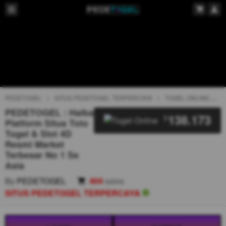
PEDETOGEL
SITUS PEDETOGEL TERPERCAYA
TOGEL ONLINE
T
PEDETOGEL : Halba
138.173
$
Platform Situs Toto
Togel & Slot 4D
Resmi Market
Terbesar No 1 Se
Asia
By
PEDETOGEL
404
sales
SITUS PEDETOGEL TERPERCAYA