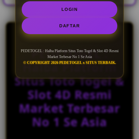
n
LOGIN
s
e
d
DAFTAR
e
t
a
PEDETOGEL :
i
PEDETOGEL : Halba Platform Situs Toto Togel & Slot 4D Resmi
l
Market Terbesar No 1 Se Asia
Halba Platform
© COPYRIGHT 2026 PEDETOGEL x SITUS TERBAIK.
s
Situs Toto Togel &
Slot 4D Resmi
Market Terbesar
No 1 Se Asia