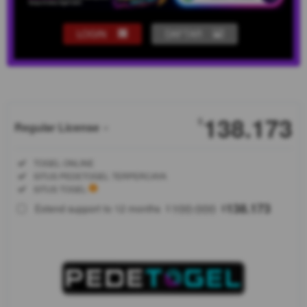
LOGIN
DAFTAR
Show More
138.173
$
Regular License
Regular
Included:
TOGEL ONLINE
License
Included:
SITUS PEDETOGEL TERPERCAYA
SELECTED
Included:
SITUS TOGEL
88
$
100.000
138.173
Extend support to 12 months
$
$
Pedetogel
adalah
pemegang
sahan sius
toto togel
& slot 4d
resmi