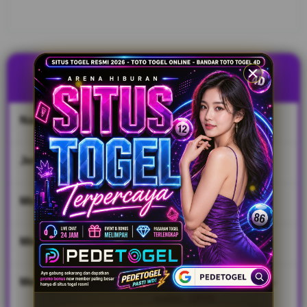
dengan
market
terbesar
nomor 1
se Asia
TENTANG PEDETOGEL
yang
memiliki
nilai
Nama Situs
PEDETOGEL
kapitalisasi
pasar
paling
Jenis Game
Togel, Slot, Casino
tinggi.
Min Deposit
IDR 10,000
V
i
e
Min Withdraw
IDR 50,000
w
l
i
Metode Transaksi
Transfer Bank Lokal, E-
c
wallet, QRIS
e