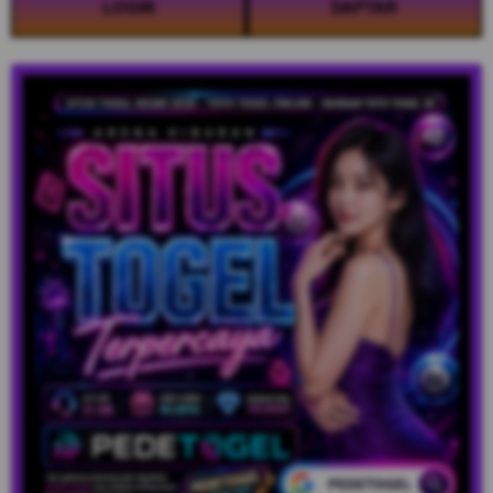
LOGIN
DAFTAR