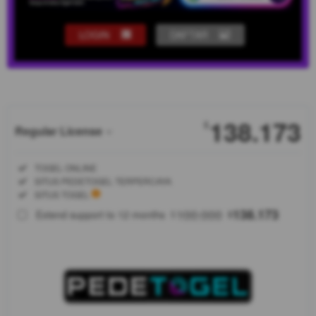
LOGIN
DAFTAR
Show More
138.173
$
Regular License
Regular
Included:
TOGEL ONLINE
License
Included:
SITUS PEDETOGEL TERPERCAYA
SELECTED
Included:
SITUS TOGEL
88
$
100.000
138.173
Extend support to 12 months
$
$
Pedetogel
adalah
pemegang
sahan sius
toto togel
& slot 4d
resmi