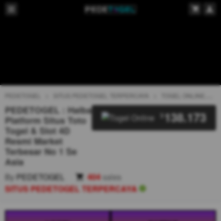
PEDETOGEL
SITUS PEDETOGEL TERPERCAYA
TOGEL ONLINE
T
PEDETOGEL : Halba
138.173
$
Platform Situs Toto
Togel & Slot 4D
Resmi Market
Terbesar No 1 Se
Asia
By
PEDETOGEL
404
sales
SITUS PEDETOGEL TERPERCAYA