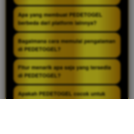
PEDETOGEL menawarkan platform dengan
Apa yang membuat PEDETOGEL
performa yang stabil, tampilan yang
berbeda dari platform lainnya?
ramah pengguna, serta dukungan
berbagai fitur terkini untuk meningkatkan
PEDETOGEL menghadirkan berbagai fitur
Bagaimana cara memulai pengalaman
kenyamanan selama digunakan. Dengan
modern yang didukung oleh antarmuka
di PEDETOGEL?
proses akses yang sederhana dan
yang sederhana serta sistem yang
pengembangan layanan yang dilakukan
dirancang untuk memberikan
Pendaftaran dapat diselesaikan dengan
Fitur menarik apa saja yang tersedia
secara berkelanjutan, PEDETOGEL hadir
kenyamanan dalam penggunaan sehari-
cepat melalui tahapan yang praktis dan
di PEDETOGEL?
sebagai salah satu alternatif bagi
hari. Melalui pengembangan layanan yang
mudah dipahami. Setelah proses pengisian
pengguna yang mencari pengalaman
dilakukan secara berkelanjutan, platform
informasi yang dibutuhkan selesai
PEDETOGEL menyediakan beragam fitur
Apakah PEDETOGEL cocok untuk
digital yang praktis, efisien, dan mudah
ini berupaya menyediakan akses yang
dilakukan, pengguna dapat segera
modern yang dikembangkan untuk
pengguna baru?
diakses kapan saja.
lebih mudah, proses yang lebih efisien,
menggunakan berbagai fasilitas serta fitur
meningkatkan kenyamanan pengguna
serta pengalaman digital yang semakin
yang tersedia untuk menikmati layanan
selama menggunakan platform. Didukung
Ya, PEDETOGEL dikembangkan dengan
optimal bagi para penggunanya dalam
yang disediakan oleh platform.
oleh antarmuka yang sederhana, kinerja
mempertimbangkan kemudahan
berbagai kebutuhan online.
sistem yang stabil, serta ketersediaan
penggunaan bagi berbagai jenis