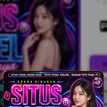
kapit
to
V
i
e
w
l
i
c
e
n
s
e
T
d
e
t
Nama S
a
i
Jenis
l
s
Min De