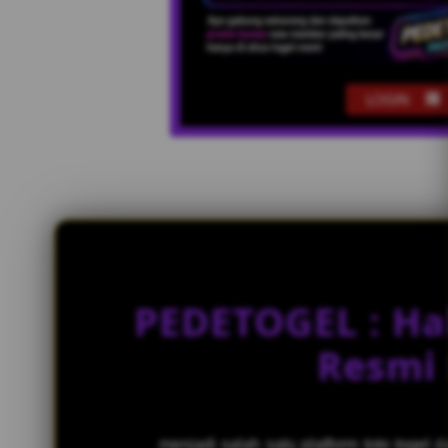
LOGIN
PEDETOGEL : Hal
Resmi 
Pedetogel
menjadi salah satu platform toto togel 