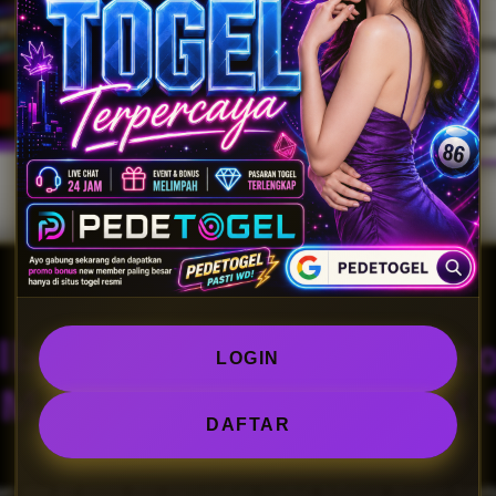
Min Wi
Metod
DAFTAR
Transa
ba Platform Situs Toto
LOGIN
Market Terbesar No 1 
DAFTAR
dan slot 4d resmi dan merupakan market terbesar dengan kapit