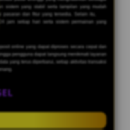
 sistem yang stabil serta tampilan yang mudah
asaran dan fitur yang tersedia. Selain itu,
Toto
 jam setiap hari serta sistem permainan yang
osit online yang dapat diproses secara cepat dan
ehingga pengguna dapat langsung menikmati layanan
 yang terus diperbarui, setiap aktivitas transaksi
enang.
GEL