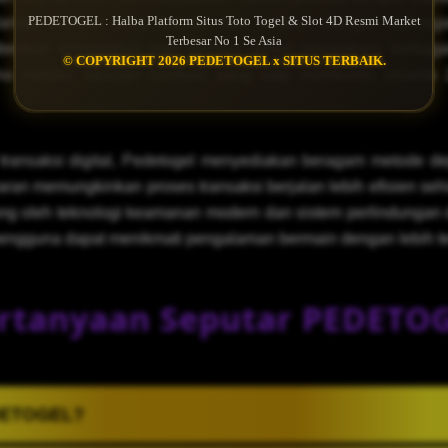
PEDETOGEL : Halba Platform Situs Toto Togel & Slot 4D Resmi Market
laman bermain yang nyaman dan modern. Dengan dukungan
Terbesar No 1 Se Asia
berikan kemudahan bagi pemain dalam mengakses berbagai p
© COPYRIGHT 2026 PEDETOGEL x SITUS TERBAIK.
melalui layanan bantuan yang siap membantu selama 24
ransaksi digital, Pedetogel menyediakan beragam metode dep
yaran memungkinkan proses transaksi berjalan lebih efisien s
 oleh teknologi keamanan modern dan sistem perlindungan data
engguna dapat menikmati pengalaman bermain dengan lebih t
rtanyaan Seputar PEDETO
EDETOGEL?