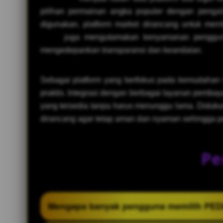
pilihan permainan angka populer dengan penga
digunakan, platform market dirancang untuk mem
Togel
juga mengutamakan kenyamanan pengguna 
mengedepankan transparansi dan keandalan.
Sebagai platform yang berfokus pada kemudahan t
praktis. Integrasi dengan berbagai layanan pemba
yang tersedia tanpa harus menunggu lama. Didukung
dirancang agar tetap aman dan nyaman sehingga p
Pe
Mengapa banyak pengguna memilih P