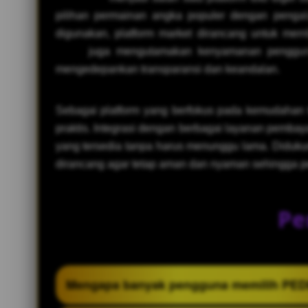
pilihan permainan angka populer dengan penga
digunakan, platform market dirancang untuk mem
Togel
juga mengutamakan kenyamanan pengguna 
mengedepankan transparansi dan keandalan.
Sebagai platform yang berfokus pada kemudahan t
praktis. Integrasi dengan berbagai layanan pemba
yang tersedia tanpa harus menunggu lama. Didukung
dirancang agar tetap aman dan nyaman sehingga p
Pe
Mengapa banyak pengguna memilih P