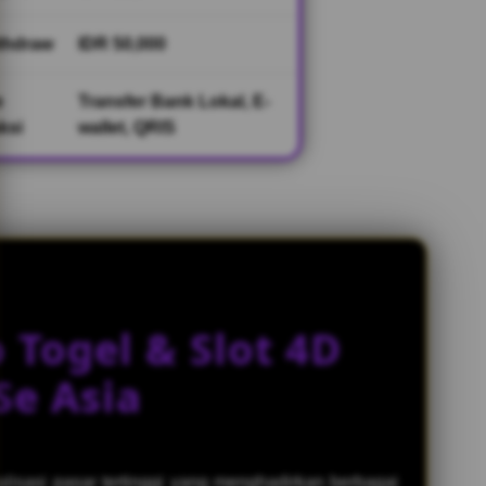
thdraw
IDR 50,000
e
Transfer Bank Lokal, E-
ksi
wallet, QRIS
 Togel & Slot 4D
Se Asia
alisasi pasar tertinggi yang menghadirkan berbagai