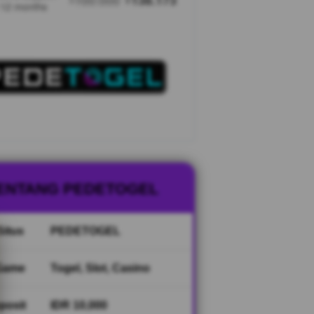
100.000
138.173
alisasi pasar paling tinggi.
 12 months
ENTANG PEDETOGEL
itus
PEDETOGEL
 Game
Togel, Slot, Casino
posit
IDR 10,000