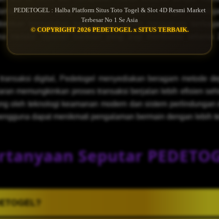
PEDETOGEL : Halba Platform Situs Toto Togel & Slot 4D Resmi Market
laman bermain yang nyaman dan modern. Dengan dukungan
Terbesar No 1 Se Asia
berikan kemudahan bagi pemain dalam mengakses berbagai p
© COPYRIGHT 2026 PEDETOGEL x SITUS TERBAIK.
melalui layanan bantuan yang siap membantu selama 24
ransaksi digital, Pedetogel menyediakan beragam metode dep
yaran memungkinkan proses transaksi berjalan lebih efisien s
 oleh teknologi keamanan modern dan sistem perlindungan data
engguna dapat menikmati pengalaman bermain dengan lebih t
rtanyaan Seputar PEDETO
EDETOGEL?