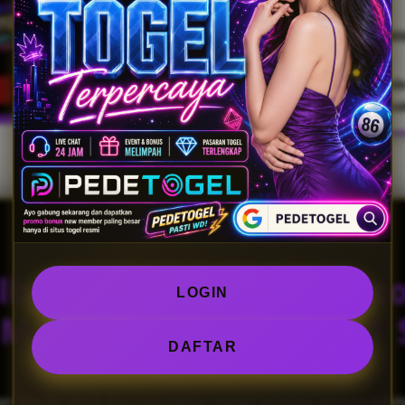
Min Wi
Metod
DAFTAR
Transa
ba Platform Situs Toto
LOGIN
Market Terbesar No 1 
DAFTAR
dan slot 4d resmi dan merupakan market terbesar dengan kapit