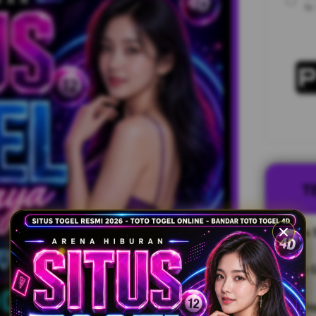
kapit
to
V
i
e
w
l
i
c
e
n
s
e
T
d
e
t
Nama S
a
i
Jenis
l
s
Min De