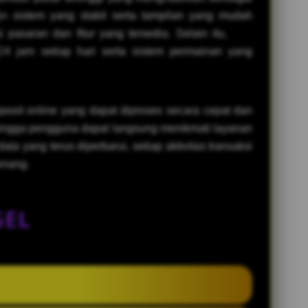
 sistem yang stabil serta tampilan yang mudah
asaran dan fitur yang tersedia. Selain itu,
Toto
 jam setiap hari serta sistem permainan yang
osit online yang dapat diproses secara cepat dan
ehingga pengguna dapat langsung menikmati layanan
 yang terus diperbarui, setiap aktivitas transaksi
enang.
GEL