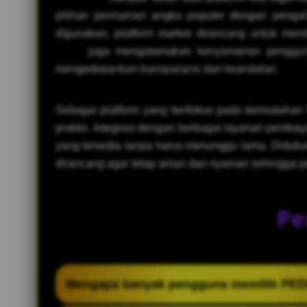
pilihan permainan angka populer dengan penga
digunakan, platform market dirancang untuk mem
Togel
juga mengutamakan kenyamanan pengguna 
mengedepankan transparansi dan keandalan.
Sebagai platform yang berfokus pada kemudahan t
praktis. Integrasi dengan berbagai layanan pemba
yang tersedia tanpa harus menunggu lama. Didukung
dirancang agar tetap aman dan nyaman sehingga p
Pe
Mengapa banyak pengguna memilih P