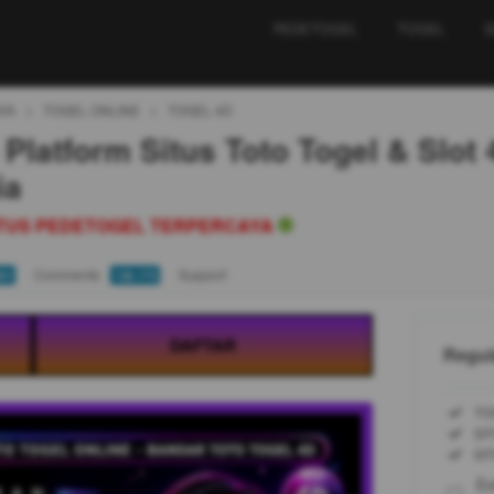
PEDETOGEL
TOGEL
S
YA
TOGEL ONLINE
TOGEL 4D
latform Situs Toto Togel & Slot
ia
ITUS PEDETOGEL TERPERCAYA
Comments
Support
01
138.173
DAFTAR
Regul
Regu
Inc
TO
Inc
Pede
SI
Inc
SI
toge
nomor
Ex