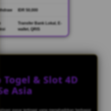
thdraw
IDR 50,000
e
Transfer Bank Lokal, E-
ksi
wallet, QRIS
 Togel & Slot 4D
Se Asia
alisasi pasar tertinggi yang menghadirkan berbagai