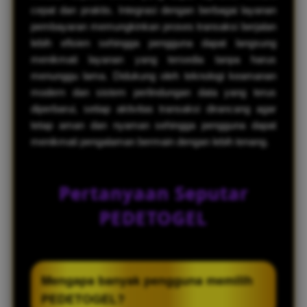
cepat dan praktis. Integrasi dengan berbagai layanan
pembayaran memungkinkan proses transaksi berjalan
lebih efisien sehingga pengguna dapat langsung
menikmati layanan yang tersedia tanpa harus
menunggu lama. Didukung oleh teknologi keamanan
modern dan sistem perlindungan data yang terus
diperbarui, setiap aktivitas transaksi dirancang agar
tetap aman dan nyaman sehingga pengguna dapat
menikmati pengalaman bermain dengan lebih tenang.
Pertanyaan Seputar
PEDETOGEL
Mengapa banyak pengguna memilih
PEDETOGEL?