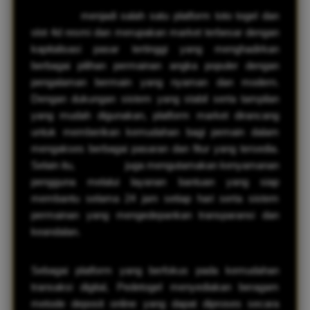
Pedetogel
menjadi salah satu platform toto togel dan
slot 4d resmi dan merupakan market terbesar dengan
kapitalisasi pasar tertinggi yang menghadirkan
berbagai pilihan permainan angka populer dengan
pengalaman bermain yang nyaman dan modern.
Dengan dukungan sistem yang stabil serta tampilan
yang mudah digunakan, platform market dirancang
untuk memberikan kemudahan bagi pemain dalam
mengakses berbagai pasaran dan fitur yang tersedia.
Selain itu,
Toto Togel
juga mengutamakan kenyamanan
pengguna melalui layanan bantuan yang siap
membantu selama 24 jam setiap hari serta sistem
permainan yang mengedepankan transparansi dan
keandalan.
Sebagai platform yang berfokus pada kemudahan
transaksi digital, Pedetogel menyediakan beragam
metode deposit online yang dapat diproses secara