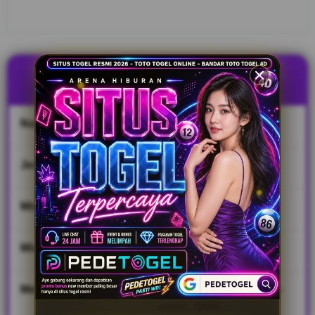
dengan
market
terbesar
nomor 1
se Asia
TENTANG PEDETOGEL
yang
memiliki
nilai
Nama Situs
PEDETOGEL
kapitalisasi
pasar
paling
Jenis Game
Togel, Slot, Casino
tinggi.
Min Deposit
IDR 10,000
V
i
e
Min Withdraw
IDR 50,000
w
l
i
Metode Transaksi
Transfer Bank Lokal, E-
c
wallet, QRIS
e