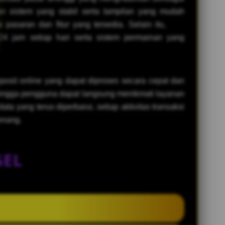
 sistem yang stabil serta tampilan yang mudah
asaran dan fitur yang tersedia. Selain itu,
Toto
 jam setiap hari serta sistem permainan yang
osit online yang dapat diproses secara cepat dan
ehingga pengguna dapat langsung menikmati layanan
 yang terus diperbarui, setiap aktivitas transaksi
enang.
GEL