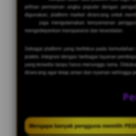
pilihan permainan angka populer dengan penga
digunakan, platform market dirancang untuk mem
Togel
juga mengutamakan kenyamanan pengguna 
mengedepankan transparansi dan keandalan.
Sebagai platform yang berfokus pada kemudahan t
praktis. Integrasi dengan berbagai layanan pemba
yang tersedia tanpa harus menunggu lama. Didukung
dirancang agar tetap aman dan nyaman sehingga p
Pe
Mengapa banyak pengguna memilih P