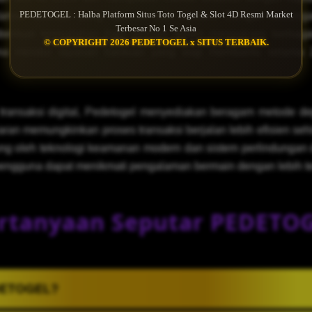
PEDETOGEL : Halba Platform Situs Toto Togel & Slot 4D Resmi Market
laman bermain yang nyaman dan modern. Dengan dukungan
Terbesar No 1 Se Asia
berikan kemudahan bagi pemain dalam mengakses berbagai p
© COPYRIGHT 2026 PEDETOGEL x SITUS TERBAIK.
melalui layanan bantuan yang siap membantu selama 24
ransaksi digital, Pedetogel menyediakan beragam metode dep
yaran memungkinkan proses transaksi berjalan lebih efisien s
 oleh teknologi keamanan modern dan sistem perlindungan data
engguna dapat menikmati pengalaman bermain dengan lebih t
rtanyaan Seputar PEDETO
EDETOGEL?