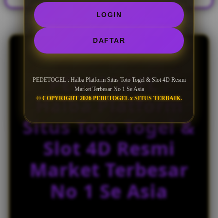
n
LOGIN
s
e
d
DAFTAR
e
t
a
PEDETOGEL :
i
PEDETOGEL : Halba Platform Situs Toto Togel & Slot 4D Resmi
l
Market Terbesar No 1 Se Asia
Halba Platform
© COPYRIGHT 2026 PEDETOGEL x SITUS TERBAIK.
s
Situs Toto Togel &
Slot 4D Resmi
Market Terbesar
No 1 Se Asia