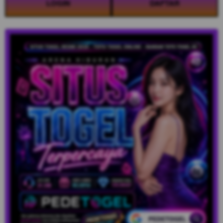
LOGIN
DAFTAR