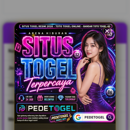
dengan
market
terbesar
nomor 1
se Asia
TENTANG PEDETOGEL
yang
memiliki
nilai
Nama Situs
PEDETOGEL
kapitalisasi
pasar
paling
Jenis Game
Togel, Slot, Casino
tinggi.
Min Deposit
IDR 10,000
V
i
e
Min Withdraw
IDR 50,000
w
l
i
Metode Transaksi
Transfer Bank Lokal, E-
c
wallet, QRIS
e