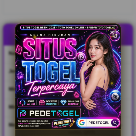
dengan
market
terbesar
nomor 1
se Asia
TENTANG PEDETOGEL
yang
memiliki
nilai
Nama Situs
PEDETOGEL
kapitalisasi
pasar
paling
Jenis Game
Togel, Slot, Casino
tinggi.
Min Deposit
IDR 10,000
V
i
e
Min Withdraw
IDR 50,000
w
l
i
Metode Transaksi
Transfer Bank Lokal, E-
c
wallet, QRIS
e