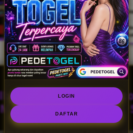
Min Wi
Metod
DAFTAR
Transa
ba Platform Situs Toto
LOGIN
Market Terbesar No 1 
DAFTAR
dan slot 4d resmi dan merupakan market terbesar dengan kapit