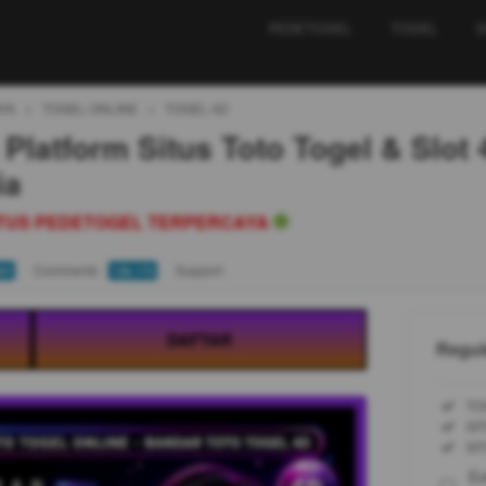
PEDETOGEL
TOGEL
S
YA
TOGEL ONLINE
TOGEL 4D
latform Situs Toto Togel & Slot
ia
ITUS PEDETOGEL TERPERCAYA
Comments
Support
01
138.173
DAFTAR
Regul
Regu
Inc
TO
Inc
Pede
SI
Inc
SI
toge
nomor
Ex