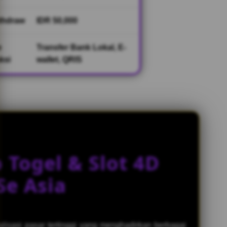
thdraw
IDR 50,000
e
Transfer Bank Lokal, E-
ksi
wallet, QRIS
 Togel & Slot 4D
Se Asia
alisasi pasar tertinggi yang menghadirkan berbagai