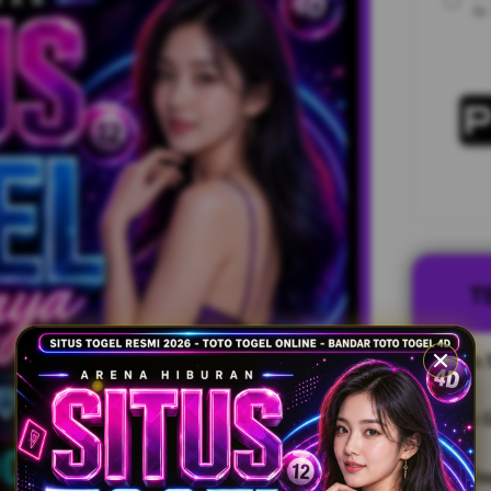
kapit
to
V
i
e
w
l
i
c
e
n
s
e
T
d
e
t
Nama S
a
i
Jenis
l
s
Min De