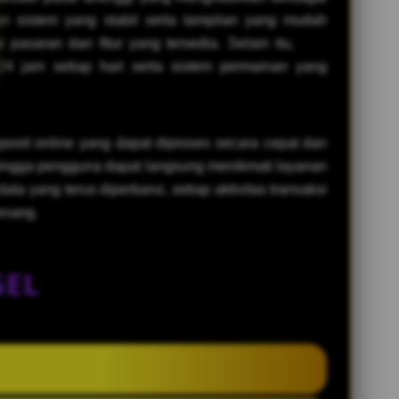
 sistem yang stabil serta tampilan yang mudah
asaran dan fitur yang tersedia. Selain itu,
Toto
 jam setiap hari serta sistem permainan yang
osit online yang dapat diproses secara cepat dan
ehingga pengguna dapat langsung menikmati layanan
 yang terus diperbarui, setiap aktivitas transaksi
enang.
GEL