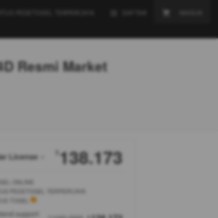
ITUS PEDETOGEL TERPERCAYA
DAFTAR
MASUK
 4D Resmi Market
138.173
$
ar License
88
lar License
$
SELECTED
luded:
GEL ONLINE
luded:
togel adalah pemegang sahan sius toto
TUS PEDETOGEL TERPERCAYA
luded:
TUS TOGEL
l & slot 4d resmi dengan market terbesar
 1 se Asia yang memiliki nilai
tend support
$
$