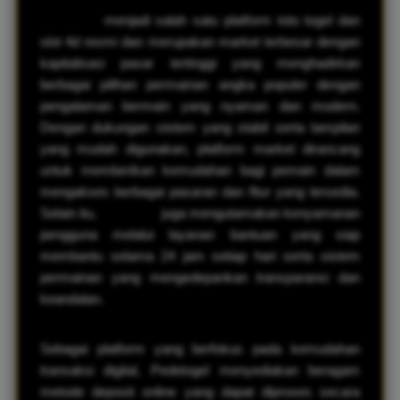
Pedetogel
menjadi salah satu platform toto togel dan
slot 4d resmi dan merupakan market terbesar dengan
kapitalisasi pasar tertinggi yang menghadirkan
berbagai pilihan permainan angka populer dengan
pengalaman bermain yang nyaman dan modern.
Dengan dukungan sistem yang stabil serta tampilan
yang mudah digunakan, platform market dirancang
untuk memberikan kemudahan bagi pemain dalam
mengakses berbagai pasaran dan fitur yang tersedia.
Selain itu,
Toto Togel
juga mengutamakan kenyamanan
pengguna melalui layanan bantuan yang siap
membantu selama 24 jam setiap hari serta sistem
permainan yang mengedepankan transparansi dan
keandalan.
Sebagai platform yang berfokus pada kemudahan
transaksi digital, Pedetogel menyediakan beragam
metode deposit online yang dapat diproses secara