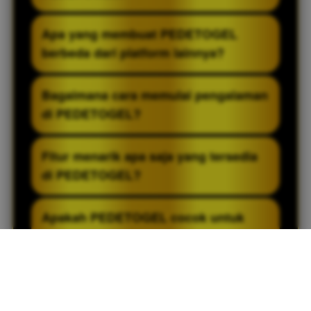
PEDETOGEL menawarkan platform dengan
Apa yang membuat PEDETOGEL
performa yang stabil, tampilan yang
berbeda dari platform lainnya?
ramah pengguna, serta dukungan
berbagai fitur terkini untuk meningkatkan
PEDETOGEL menghadirkan berbagai fitur
Bagaimana cara memulai pengalaman
kenyamanan selama digunakan. Dengan
modern yang didukung oleh antarmuka
di PEDETOGEL?
proses akses yang sederhana dan
yang sederhana serta sistem yang
pengembangan layanan yang dilakukan
dirancang untuk memberikan
Pendaftaran dapat diselesaikan dengan
Fitur menarik apa saja yang tersedia
secara berkelanjutan, PEDETOGEL hadir
kenyamanan dalam penggunaan sehari-
cepat melalui tahapan yang praktis dan
di PEDETOGEL?
sebagai salah satu alternatif bagi
hari. Melalui pengembangan layanan yang
mudah dipahami. Setelah proses pengisian
pengguna yang mencari pengalaman
dilakukan secara berkelanjutan, platform
informasi yang dibutuhkan selesai
PEDETOGEL menyediakan beragam fitur
Apakah PEDETOGEL cocok untuk
digital yang praktis, efisien, dan mudah
ini berupaya menyediakan akses yang
dilakukan, pengguna dapat segera
modern yang dikembangkan untuk
pengguna baru?
diakses kapan saja.
lebih mudah, proses yang lebih efisien,
menggunakan berbagai fasilitas serta fitur
meningkatkan kenyamanan pengguna
serta pengalaman digital yang semakin
yang tersedia untuk menikmati layanan
selama menggunakan platform. Didukung
Ya, PEDETOGEL dikembangkan dengan
optimal bagi para penggunanya dalam
yang disediakan oleh platform.
oleh antarmuka yang sederhana, kinerja
mempertimbangkan kemudahan
berbagai kebutuhan online.
sistem yang stabil, serta ketersediaan
penggunaan bagi berbagai jenis