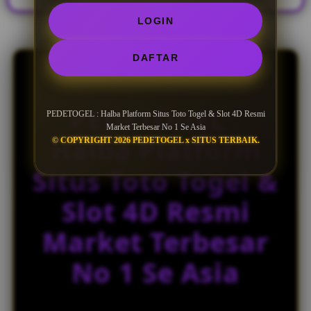
n
LOGIN
s
e
d
DAFTAR
e
t
a
PEDETOGEL :
i
PEDETOGEL : Halba Platform Situs Toto Togel & Slot 4D Resmi
l
Market Terbesar No 1 Se Asia
Halba Platform
© COPYRIGHT 2026 PEDETOGEL x SITUS TERBAIK.
s
Situs Toto Togel &
Slot 4D Resmi
Market Terbesar
No 1 Se Asia