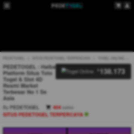
PEDETOGEL
SITUS PEDETOGEL TERPERCAYA
TOGEL ONLINE
T
PEDETOGEL : Halba
138.173
$
Platform Situs Toto
Togel & Slot 4D
Resmi Market
Terbesar No 1 Se
Asia
By
PEDETOGEL
404
sales
SITUS PEDETOGEL TERPERCAYA