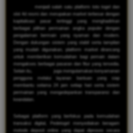
Pedetogel
menjadi salah satu platform toto togel dan
slot 4d resmi dan merupakan market terbesar dengan
kapitalisasi pasar tertinggi yang menghadirkan
berbagai pilihan permainan angka populer dengan
pengalaman bermain yang nyaman dan modern.
Dengan dukungan sistem yang stabil serta tampilan
yang mudah digunakan, platform market dirancang
untuk memberikan kemudahan bagi pemain dalam
mengakses berbagai pasaran dan fitur yang tersedia.
Selain itu,
Toto Togel
juga mengutamakan kenyamanan
pengguna melalui layanan bantuan yang siap
membantu selama 24 jam setiap hari serta sistem
permainan yang mengedepankan transparansi dan
keandalan.
Sebagai platform yang berfokus pada kemudahan
transaksi digital, Pedetogel menyediakan beragam
metode deposit online yang dapat diproses secara