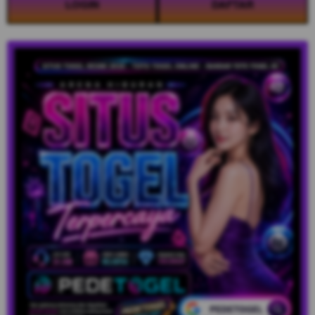
LOGIN
DAFTAR