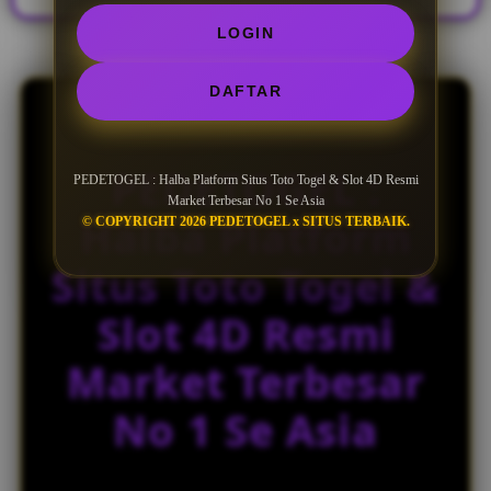
n
LOGIN
s
e
d
DAFTAR
e
t
a
PEDETOGEL :
i
PEDETOGEL : Halba Platform Situs Toto Togel & Slot 4D Resmi
l
Market Terbesar No 1 Se Asia
Halba Platform
© COPYRIGHT 2026 PEDETOGEL x SITUS TERBAIK.
s
Situs Toto Togel &
Slot 4D Resmi
Market Terbesar
No 1 Se Asia