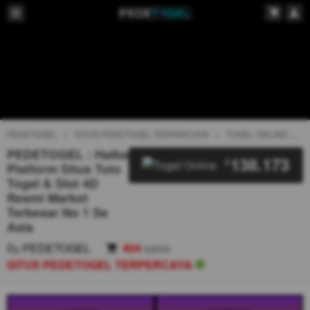
PEDETOGEL
SITUS PEDETOGEL TERPERCAYA
TOGEL ONLINE
T
PEDETOGEL : Halba
138.173
$
Platform Situs Toto
Togel & Slot 4D
Resmi Market
Terbesar No 1 Se
Asia
By
PEDETOGEL
404
sales
SITUS PEDETOGEL TERPERCAYA