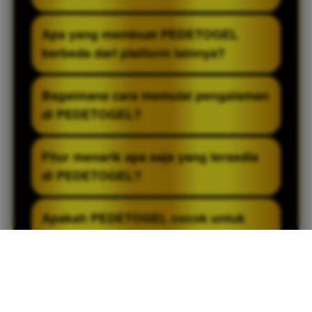
PEDETOGEL menawarkan platform dengan
Apa yang membuat PEDETOGEL
performa yang stabil, tampilan yang
berbeda dari platform lainnya?
ramah pengguna, serta dukungan
berbagai fitur terkini untuk meningkatkan
PEDETOGEL menghadirkan berbagai fitur
Bagaimana cara memulai pengalaman
kenyamanan selama digunakan. Dengan
modern yang didukung oleh antarmuka
di PEDETOGEL?
proses akses yang sederhana dan
yang sederhana serta sistem yang
pengembangan layanan yang dilakukan
dirancang untuk memberikan
Pendaftaran dapat diselesaikan dengan
Fitur menarik apa saja yang tersedia
secara berkelanjutan, PEDETOGEL hadir
kenyamanan dalam penggunaan sehari-
cepat melalui tahapan yang praktis dan
di PEDETOGEL?
sebagai salah satu alternatif bagi
hari. Melalui pengembangan layanan yang
mudah dipahami. Setelah proses pengisian
pengguna yang mencari pengalaman
dilakukan secara berkelanjutan, platform
informasi yang dibutuhkan selesai
PEDETOGEL menyediakan beragam fitur
Apakah PEDETOGEL cocok untuk
digital yang praktis, efisien, dan mudah
ini berupaya menyediakan akses yang
dilakukan, pengguna dapat segera
modern yang dikembangkan untuk
pengguna baru?
diakses kapan saja.
lebih mudah, proses yang lebih efisien,
menggunakan berbagai fasilitas serta fitur
meningkatkan kenyamanan pengguna
serta pengalaman digital yang semakin
yang tersedia untuk menikmati layanan
selama menggunakan platform. Didukung
Ya, PEDETOGEL dikembangkan dengan
optimal bagi para penggunanya dalam
yang disediakan oleh platform.
oleh antarmuka yang sederhana, kinerja
mempertimbangkan kemudahan
berbagai kebutuhan online.
sistem yang stabil, serta ketersediaan
penggunaan bagi berbagai jenis