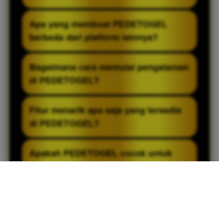
PEDETOGEL menawarkan platform dengan
Apa yang membuat PEDETOGEL
performa yang stabil, tampilan yang
berbeda dari platform lainnya?
ramah pengguna, serta dukungan
berbagai fitur terkini untuk meningkatkan
PEDETOGEL menghadirkan berbagai fitur
Bagaimana cara memulai pengalaman
kenyamanan selama digunakan. Dengan
modern yang didukung oleh antarmuka
di PEDETOGEL?
proses akses yang sederhana dan
yang sederhana serta sistem yang
pengembangan layanan yang dilakukan
dirancang untuk memberikan
Pendaftaran dapat diselesaikan dengan
Fitur menarik apa saja yang tersedia
secara berkelanjutan, PEDETOGEL hadir
kenyamanan dalam penggunaan sehari-
cepat melalui tahapan yang praktis dan
di PEDETOGEL?
sebagai salah satu alternatif bagi
hari. Melalui pengembangan layanan yang
mudah dipahami. Setelah proses pengisian
pengguna yang mencari pengalaman
dilakukan secara berkelanjutan, platform
informasi yang dibutuhkan selesai
PEDETOGEL menyediakan beragam fitur
Apakah PEDETOGEL cocok untuk
digital yang praktis, efisien, dan mudah
ini berupaya menyediakan akses yang
dilakukan, pengguna dapat segera
modern yang dikembangkan untuk
pengguna baru?
diakses kapan saja.
lebih mudah, proses yang lebih efisien,
menggunakan berbagai fasilitas serta fitur
meningkatkan kenyamanan pengguna
serta pengalaman digital yang semakin
yang tersedia untuk menikmati layanan
selama menggunakan platform. Didukung
Ya, PEDETOGEL dikembangkan dengan
optimal bagi para penggunanya dalam
yang disediakan oleh platform.
oleh antarmuka yang sederhana, kinerja
mempertimbangkan kemudahan
berbagai kebutuhan online.
sistem yang stabil, serta ketersediaan
penggunaan bagi berbagai jenis