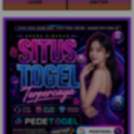
LOGIN
DAFTAR