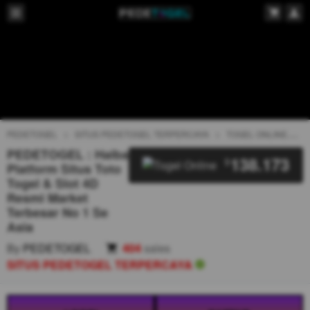
PEDETOGEL
SITUS PEDETOGEL TERPERCAYA
TOGEL ONLINE
T
PEDETOGEL : Halba
138.173
$
Platform Situs Toto
Togel & Slot 4D
Resmi Market
Terbesar No 1 Se
Asia
By
PEDETOGEL
404
sales
SITUS PEDETOGEL TERPERCAYA