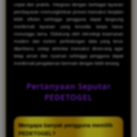
cepat dan praktis. Integrasi dengan berbagai layanan
pembayaran memungkinkan proses transaksi berjalan
lebih efisien sehingga pengguna dapat langsung
menikmati layanan yang tersedia tanpa harus
menunggu lama. Didukung oleh teknologi keamanan
modern dan sistem perlindungan data yang terus
diperbarui, setiap aktivitas transaksi dirancang agar
tetap aman dan nyaman sehingga pengguna dapat
menikmati pengalaman bermain dengan lebih tenang.
Pertanyaan Seputar
PEDETOGEL
Mengapa banyak pengguna memilih
PEDETOGEL?