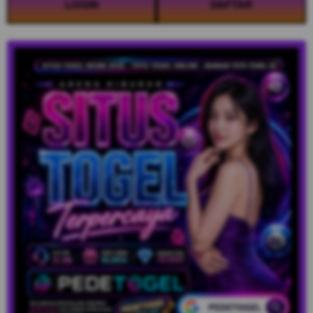
LOGIN
DAFTAR