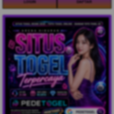
LOGIN
DAFTAR