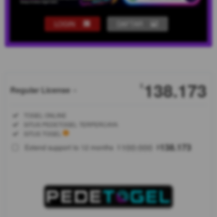
LOGIN
DAFTAR
Show More
138.173
$
Regular License
Regular
Included:
TOGEL ONLINE
License
Included:
SITUS PEDETOGEL TERPERCAYA
SELECTED
Included:
SITUS TOGEL
88
$
100.000
138.173
Extend support to 12 months
$
$
Pedetogel
adalah
pemegang
sahan sius
toto togel
& slot 4d
resmi