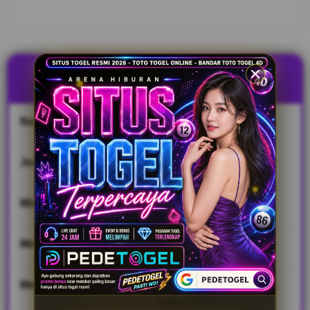
dengan
market
terbesar
nomor 1
se Asia
TENTANG PEDETOGEL
yang
memiliki
nilai
Nama Situs
PEDETOGEL
kapitalisasi
pasar
paling
Jenis Game
Togel, Slot, Casino
tinggi.
Min Deposit
IDR 10,000
V
i
e
Min Withdraw
IDR 50,000
w
l
i
Metode Transaksi
Transfer Bank Lokal, E-
c
wallet, QRIS
e