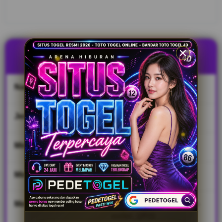
dengan
market
terbesar
nomor 1
se Asia
TENTANG PEDETOGEL
yang
memiliki
nilai
Nama Situs
PEDETOGEL
kapitalisasi
pasar
paling
Jenis Game
Togel, Slot, Casino
tinggi.
Min Deposit
IDR 10,000
V
i
e
Min Withdraw
IDR 50,000
w
l
i
Metode Transaksi
Transfer Bank Lokal, E-
c
wallet, QRIS
e