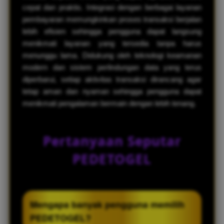
cepat dan praktis. Integrasi dengan berbagai layanan
pembayaran memungkinkan proses transaksi berjalan
lebih efisien sehingga pengguna dapat langsung
menikmati layanan yang tersedia tanpa harus
menunggu lama. Didukung oleh teknologi keamanan
modern dan sistem perlindungan data yang terus
diperbarui, setiap aktivitas transaksi dirancang agar
tetap aman dan nyaman sehingga pengguna dapat
menikmati pengalaman bermain dengan lebih tenang.
Pertanyaan Seputar
PEDETOGEL
Mengapa banyak pengguna memilih
PEDETOGEL?