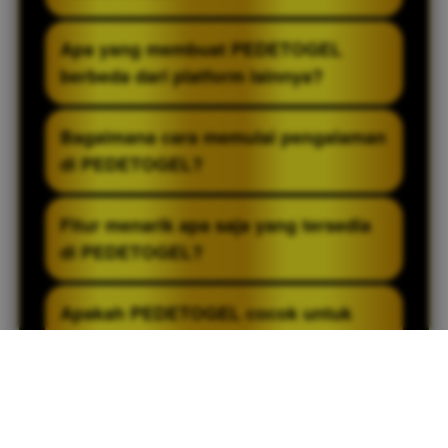
PEDETOGEL menawarkan platform dengan
Apa yang membuat PEDETOGEL
performa yang stabil, tampilan yang
berbeda dari platform lainnya?
ramah pengguna, serta dukungan
berbagai fitur terkini untuk meningkatkan
PEDETOGEL menghadirkan berbagai fitur
Bagaimana cara memulai pengalaman
kenyamanan selama digunakan. Dengan
modern yang didukung oleh antarmuka
di PEDETOGEL?
proses akses yang sederhana dan
yang sederhana serta sistem yang
pengembangan layanan yang dilakukan
dirancang untuk memberikan
Pendaftaran dapat diselesaikan dengan
Fitur menarik apa saja yang tersedia
secara berkelanjutan, PEDETOGEL hadir
kenyamanan dalam penggunaan sehari-
cepat melalui tahapan yang praktis dan
di PEDETOGEL?
sebagai salah satu alternatif bagi
hari. Melalui pengembangan layanan yang
mudah dipahami. Setelah proses pengisian
pengguna yang mencari pengalaman
dilakukan secara berkelanjutan, platform
informasi yang dibutuhkan selesai
PEDETOGEL menyediakan beragam fitur
Apakah PEDETOGEL cocok untuk
digital yang praktis, efisien, dan mudah
ini berupaya menyediakan akses yang
dilakukan, pengguna dapat segera
modern yang dikembangkan untuk
pengguna baru?
diakses kapan saja.
lebih mudah, proses yang lebih efisien,
menggunakan berbagai fasilitas serta fitur
meningkatkan kenyamanan pengguna
serta pengalaman digital yang semakin
yang tersedia untuk menikmati layanan
selama menggunakan platform. Didukung
Ya, PEDETOGEL dikembangkan dengan
optimal bagi para penggunanya dalam
yang disediakan oleh platform.
oleh antarmuka yang sederhana, kinerja
mempertimbangkan kemudahan
berbagai kebutuhan online.
sistem yang stabil, serta ketersediaan
penggunaan bagi berbagai jenis