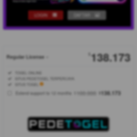
LOGIN
DAFTAR
Show More
138.173
$
Regular License
Regular
Included:
TOGEL ONLINE
License
Included:
SITUS PEDETOGEL TERPERCAYA
SELECTED
Included:
SITUS TOGEL
88
$
100.000
138.173
Extend support to 12 months
$
$
Pedetogel
adalah
pemegang
sahan sius
toto togel
& slot 4d
resmi