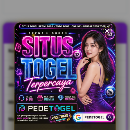
dengan
market
terbesar
nomor 1
se Asia
TENTANG PEDETOGEL
yang
memiliki
nilai
Nama Situs
PEDETOGEL
kapitalisasi
pasar
paling
Jenis Game
Togel, Slot, Casino
tinggi.
Min Deposit
IDR 10,000
V
i
e
Min Withdraw
IDR 50,000
w
l
i
Metode Transaksi
Transfer Bank Lokal, E-
c
wallet, QRIS
e