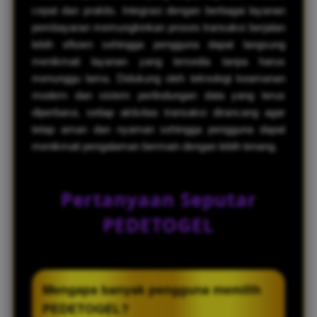
cepat dan praktis. Integrasi dengan berbagai layanan
pembayaran memungkinkan proses transaksi berjalan
lebih efisien sehingga pengguna dapat langsung
menikmati layanan yang tersedia tanpa harus
menunggu lama. Didukung oleh teknologi keamanan
modern dan sistem perlindungan data yang terus
diperbarui, setiap aktivitas transaksi dirancang agar
tetap aman dan nyaman sehingga pengguna dapat
menikmati pengalaman bermain dengan lebih tenang.
Pertanyaan Seputar
PEDETOGEL
Mengapa banyak pengguna memilih
PEDETOGEL?