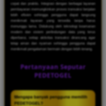
cepat dan praktis. Integrasi dengan berbagai layanan
pembayaran memungkinkan proses transaksi berjalan
lebih efisien sehingga pengguna dapat langsung
menikmati layanan yang tersedia tanpa harus
menunggu lama. Didukung oleh teknologi keamanan
modern dan sistem perlindungan data yang terus
diperbarui, setiap aktivitas transaksi dirancang agar
tetap aman dan nyaman sehingga pengguna dapat
menikmati pengalaman bermain dengan lebih tenang.
Pertanyaan Seputar
PEDETOGEL
Mengapa banyak pengguna memilih
PEDETOGEL?