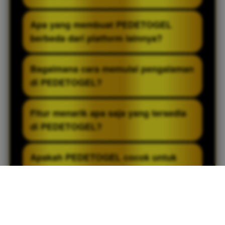
PEDETOGEL menawarkan platform dengan
Apa yang membuat PEDETOGEL
performa yang stabil, tampilan yang
berbeda dari platform lainnya?
ramah pengguna, serta dukungan
berbagai fitur terkini untuk meningkatkan
PEDETOGEL menghadirkan berbagai fitur
Bagaimana cara memulai pengalaman
kenyamanan selama digunakan. Dengan
modern yang didukung oleh antarmuka
di PEDETOGEL?
proses akses yang sederhana dan
yang sederhana serta sistem yang
pengembangan layanan yang dilakukan
dirancang untuk memberikan
Pendaftaran dapat diselesaikan dengan
Fitur menarik apa saja yang tersedia
secara berkelanjutan, PEDETOGEL hadir
kenyamanan dalam penggunaan sehari-
cepat melalui tahapan yang praktis dan
di PEDETOGEL?
sebagai salah satu alternatif bagi
hari. Melalui pengembangan layanan yang
mudah dipahami. Setelah proses pengisian
pengguna yang mencari pengalaman
dilakukan secara berkelanjutan, platform
informasi yang dibutuhkan selesai
PEDETOGEL menyediakan beragam fitur
Apakah PEDETOGEL cocok untuk
digital yang praktis, efisien, dan mudah
ini berupaya menyediakan akses yang
dilakukan, pengguna dapat segera
modern yang dikembangkan untuk
pengguna baru?
diakses kapan saja.
lebih mudah, proses yang lebih efisien,
menggunakan berbagai fasilitas serta fitur
meningkatkan kenyamanan pengguna
serta pengalaman digital yang semakin
yang tersedia untuk menikmati layanan
selama menggunakan platform. Didukung
Ya, PEDETOGEL dikembangkan dengan
optimal bagi para penggunanya dalam
yang disediakan oleh platform.
oleh antarmuka yang sederhana, kinerja
mempertimbangkan kemudahan
berbagai kebutuhan online.
sistem yang stabil, serta ketersediaan
penggunaan bagi berbagai jenis