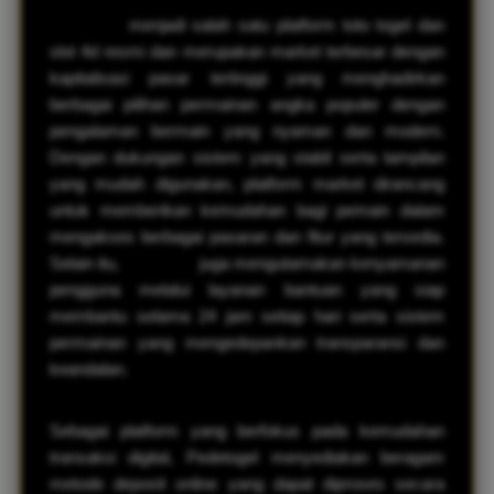
Pedetogel
menjadi salah satu platform toto togel dan
slot 4d resmi dan merupakan market terbesar dengan
kapitalisasi pasar tertinggi yang menghadirkan
berbagai pilihan permainan angka populer dengan
pengalaman bermain yang nyaman dan modern.
Dengan dukungan sistem yang stabil serta tampilan
yang mudah digunakan, platform market dirancang
untuk memberikan kemudahan bagi pemain dalam
mengakses berbagai pasaran dan fitur yang tersedia.
Selain itu,
Toto Togel
juga mengutamakan kenyamanan
pengguna melalui layanan bantuan yang siap
membantu selama 24 jam setiap hari serta sistem
permainan yang mengedepankan transparansi dan
keandalan.
Sebagai platform yang berfokus pada kemudahan
transaksi digital, Pedetogel menyediakan beragam
metode deposit online yang dapat diproses secara