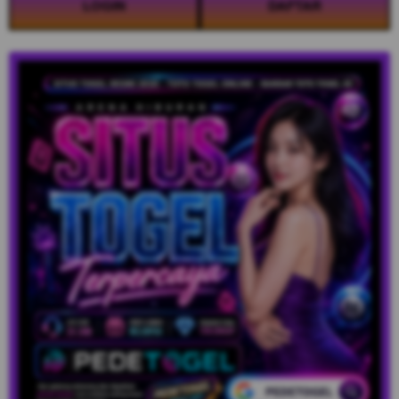
LOGIN
DAFTAR