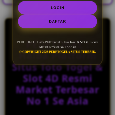
n
LOGIN
s
e
d
DAFTAR
e
t
a
PEDETOGEL :
i
PEDETOGEL : Halba Platform Situs Toto Togel & Slot 4D Resmi
l
Market Terbesar No 1 Se Asia
Halba Platform
© COPYRIGHT 2026 PEDETOGEL x SITUS TERBAIK.
s
Situs Toto Togel &
Slot 4D Resmi
Market Terbesar
No 1 Se Asia