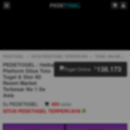
PEDETOGEL
SITUS PEDETOGEL TERPERCAYA
TOGEL ONLINE
T
PEDETOGEL : Halba
138.173
$
Platform Situs Toto
Togel & Slot 4D
Resmi Market
Terbesar No 1 Se
Asia
By
PEDETOGEL
404
sales
SITUS PEDETOGEL TERPERCAYA