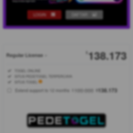
LOGIN
DAFTAR
Show More
138.173
$
Regular License
Regular
Included:
TOGEL ONLINE
License
Included:
SITUS PEDETOGEL TERPERCAYA
SELECTED
Included:
SITUS TOGEL
88
$
100.000
138.173
Extend support to 12 months
$
$
Pedetogel
adalah
pemegang
sahan sius
toto togel
& slot 4d
resmi