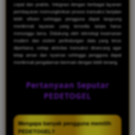
cepat dan praktis. Integrasi dengan berbagai layanan
pembayaran memungkinkan proses transaksi berjalan
lebih efisien sehingga pengguna dapat langsung
menikmati layanan yang tersedia tanpa harus
menunggu lama. Didukung oleh teknologi keamanan
modern dan sistem perlindungan data yang terus
diperbarui, setiap aktivitas transaksi dirancang agar
tetap aman dan nyaman sehingga pengguna dapat
menikmati pengalaman bermain dengan lebih tenang.
Pertanyaan Seputar
PEDETOGEL
Mengapa banyak pengguna memilih
PEDETOGEL?