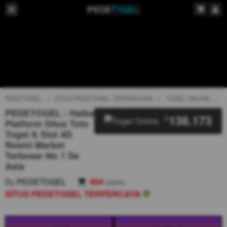
PEDETOGEL
SITUS PEDETOGEL TERPERCAYA
TOGEL ONLINE
T
PEDETOGEL : Halba
138.173
$
Platform Situs Toto
Togel & Slot 4D
Resmi Market
Terbesar No 1 Se
Asia
By
PEDETOGEL
404
sales
SITUS PEDETOGEL TERPERCAYA