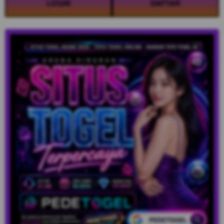
LOGIN
DAFTAR