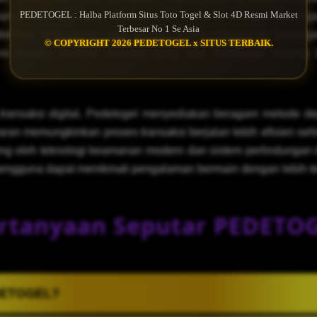
PEDETOGEL : Halba Platform Situs Toto Togel & Slot 4D Resmi Market
laman bermain yang nyaman dan modern. Dengan dukungan
Terbesar No 1 Se Asia
berikan kemudahan bagi pemain dalam mengakses berbagai p
© COPYRIGHT 2026 PEDETOGEL x SITUS TERBAIK.
melalui layanan bantuan yang siap membantu selama 24
ransaksi digital, Pedetogel menyediakan beragam metode dep
yaran memungkinkan proses transaksi berjalan lebih efisien s
 oleh teknologi keamanan modern dan sistem perlindungan data
engguna dapat menikmati pengalaman bermain dengan lebih t
rtanyaan Seputar PEDETO
EDETOGEL?