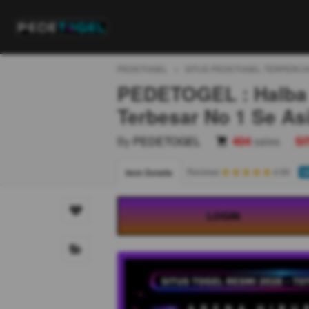
PEDETOGEL
SITUS PEDETOGEL TERPERCA
PEDETOGEL : Halba P
Terbesar No 1 Se As
By
PEDETOGEL
404
sales
S
5.00
Reviews
4.99
Item Details
10
stars
LOGIN