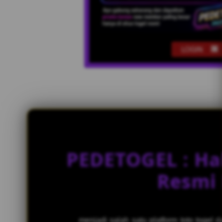
LOGIN
PEDETOGEL : Hal
Resmi 
Pedetogel
menjadi salah satu platform toto togel 