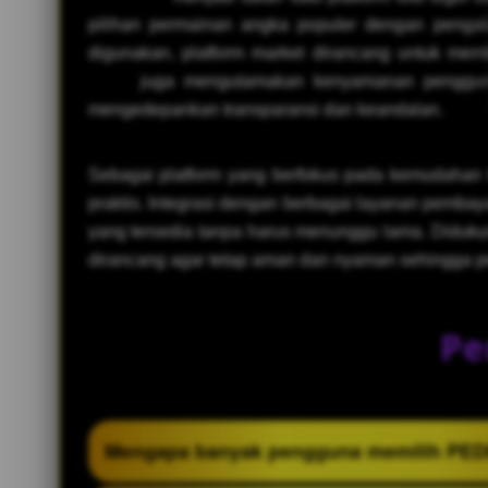
pilihan permainan angka populer dengan penga
digunakan, platform market dirancang untuk mem
Togel
juga mengutamakan kenyamanan pengguna 
mengedepankan transparansi dan keandalan.
Sebagai platform yang berfokus pada kemudahan t
praktis. Integrasi dengan berbagai layanan pemba
yang tersedia tanpa harus menunggu lama. Didukung
dirancang agar tetap aman dan nyaman sehingga p
Pe
Mengapa banyak pengguna memilih P