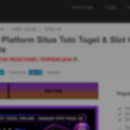
PEDETOGEL
TOGEL
S
YA
TOGEL ONLINE
TOGEL 4D
latform Situs Toto Togel & Slot
ia
ITUS PEDETOGEL TERPERCAYA
Comments
Support
01
138.173
DAFTAR
Regul
Regu
Inc
TO
Inc
Pede
SI
Inc
SI
toge
nomor
Ex