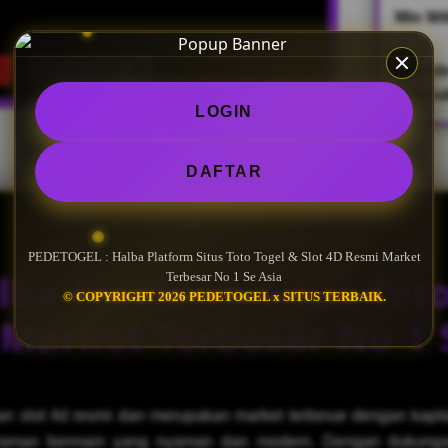
Min Wi
DAFTAR
Metod
Transa
LOGIN
DAFTAR
PEDETOGEL : Halba Platform Situs Toto Togel & Slot 4D Resmi Market
ba Platform Situs Toto
Terbesar No 1 Se Asia
© COPYRIGHT 2026 PEDETOGEL x SITUS TERBAIK.
Market Terbesar No 1 
dan slot 4d resmi dan merupakan market terbesar dengan kapit
laman bermain yang nyaman dan modern. Dengan dukungan