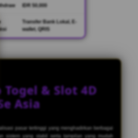
thdraw
IDR 50,000
e
Transfer Bank Lokal, E-
ksi
wallet, QRIS
 Togel & Slot 4D
Se Asia
alisasi pasar tertinggi yang menghadirkan berbagai
 sistem yang stabil serta tampilan yang mudah