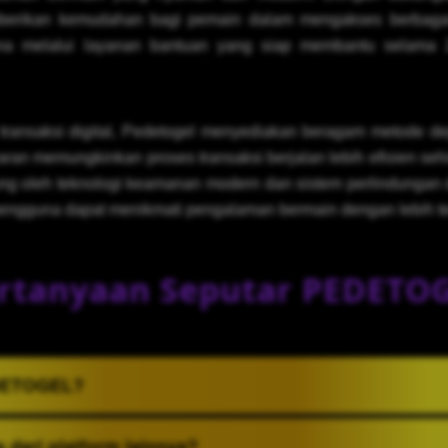
berikan kemudahan bagi pemain dalam mengakses berbagai p
melalui layanan bantuan yang siap membantu selama 24
ransaksi digital, Pedetogel menyediakan beragam metode dep
yaran memungkinkan proses transaksi berjalan lebih efisien s
 oleh teknologi keamanan modern dan sistem perlindungan data
engguna dapat menikmati pengalaman bermain dengan lebih t
rtanyaan Seputar PEDETO
EDETOGEL?
forma yang stabil, tampilan yang ramah pengguna, se
ari platform lainnya?