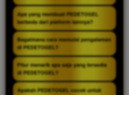
PEDETOGEL menawarkan platform dengan
Apa yang membuat PEDETOGEL
performa yang stabil, tampilan yang
berbeda dari platform lainnya?
ramah pengguna, serta dukungan
berbagai fitur terkini untuk meningkatkan
PEDETOGEL menghadirkan berbagai fitur
Bagaimana cara memulai pengalaman
kenyamanan selama digunakan. Dengan
modern yang didukung oleh antarmuka
di PEDETOGEL?
proses akses yang sederhana dan
yang sederhana serta sistem yang
pengembangan layanan yang dilakukan
dirancang untuk memberikan
Pendaftaran dapat diselesaikan dengan
Fitur menarik apa saja yang tersedia
secara berkelanjutan, PEDETOGEL hadir
kenyamanan dalam penggunaan sehari-
cepat melalui tahapan yang praktis dan
di PEDETOGEL?
sebagai salah satu alternatif bagi
hari. Melalui pengembangan layanan yang
mudah dipahami. Setelah proses pengisian
pengguna yang mencari pengalaman
dilakukan secara berkelanjutan, platform
informasi yang dibutuhkan selesai
PEDETOGEL menyediakan beragam fitur
Apakah PEDETOGEL cocok untuk
digital yang praktis, efisien, dan mudah
ini berupaya menyediakan akses yang
dilakukan, pengguna dapat segera
modern yang dikembangkan untuk
pengguna baru?
diakses kapan saja.
lebih mudah, proses yang lebih efisien,
menggunakan berbagai fasilitas serta fitur
meningkatkan kenyamanan pengguna
serta pengalaman digital yang semakin
yang tersedia untuk menikmati layanan
selama menggunakan platform. Didukung
Ya, PEDETOGEL dikembangkan dengan
optimal bagi para penggunanya dalam
yang disediakan oleh platform.
oleh antarmuka yang sederhana, kinerja
mempertimbangkan kemudahan
berbagai kebutuhan online.
sistem yang stabil, serta ketersediaan
penggunaan bagi berbagai jenis