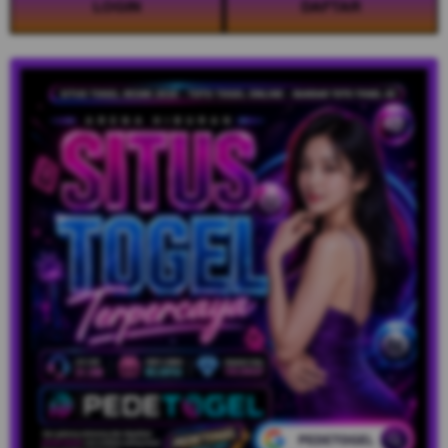
LOGIN
DAFTAR