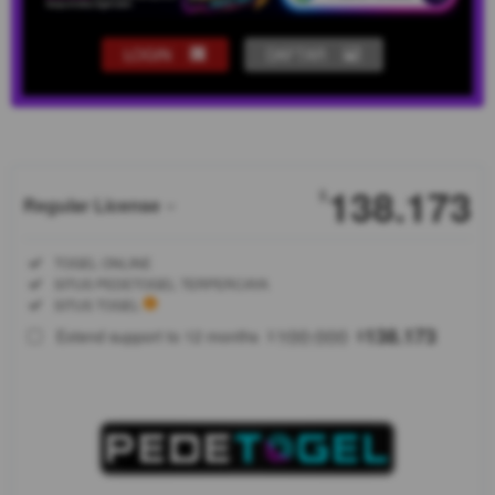
LOGIN
DAFTAR
Show More
138.173
$
Regular License
Regular
Included:
TOGEL ONLINE
License
Included:
SITUS PEDETOGEL TERPERCAYA
SELECTED
Included:
SITUS TOGEL
88
$
100.000
138.173
Extend support to 12 months
$
$
Pedetogel
adalah
pemegang
sahan sius
toto togel
& slot 4d
resmi