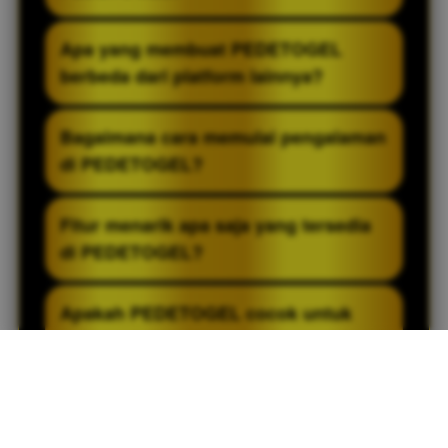
PEDETOGEL menawarkan platform dengan
Apa yang membuat PEDETOGEL
performa yang stabil, tampilan yang
berbeda dari platform lainnya?
ramah pengguna, serta dukungan
berbagai fitur terkini untuk meningkatkan
PEDETOGEL menghadirkan berbagai fitur
Bagaimana cara memulai pengalaman
kenyamanan selama digunakan. Dengan
modern yang didukung oleh antarmuka
di PEDETOGEL?
proses akses yang sederhana dan
yang sederhana serta sistem yang
pengembangan layanan yang dilakukan
dirancang untuk memberikan
Pendaftaran dapat diselesaikan dengan
Fitur menarik apa saja yang tersedia
secara berkelanjutan, PEDETOGEL hadir
kenyamanan dalam penggunaan sehari-
cepat melalui tahapan yang praktis dan
di PEDETOGEL?
sebagai salah satu alternatif bagi
hari. Melalui pengembangan layanan yang
mudah dipahami. Setelah proses pengisian
pengguna yang mencari pengalaman
dilakukan secara berkelanjutan, platform
informasi yang dibutuhkan selesai
PEDETOGEL menyediakan beragam fitur
Apakah PEDETOGEL cocok untuk
digital yang praktis, efisien, dan mudah
ini berupaya menyediakan akses yang
dilakukan, pengguna dapat segera
modern yang dikembangkan untuk
pengguna baru?
diakses kapan saja.
lebih mudah, proses yang lebih efisien,
menggunakan berbagai fasilitas serta fitur
meningkatkan kenyamanan pengguna
serta pengalaman digital yang semakin
yang tersedia untuk menikmati layanan
selama menggunakan platform. Didukung
Ya, PEDETOGEL dikembangkan dengan
optimal bagi para penggunanya dalam
yang disediakan oleh platform.
oleh antarmuka yang sederhana, kinerja
mempertimbangkan kemudahan
berbagai kebutuhan online.
sistem yang stabil, serta ketersediaan
penggunaan bagi berbagai jenis