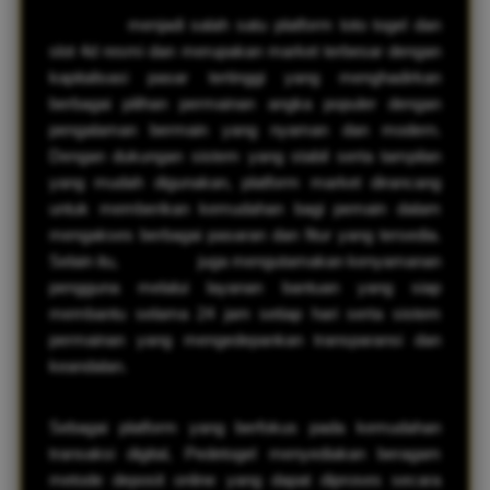
Pedetogel
menjadi salah satu platform toto togel dan
slot 4d resmi dan merupakan market terbesar dengan
kapitalisasi pasar tertinggi yang menghadirkan
berbagai pilihan permainan angka populer dengan
pengalaman bermain yang nyaman dan modern.
Dengan dukungan sistem yang stabil serta tampilan
yang mudah digunakan, platform market dirancang
untuk memberikan kemudahan bagi pemain dalam
mengakses berbagai pasaran dan fitur yang tersedia.
Selain itu,
Toto Togel
juga mengutamakan kenyamanan
pengguna melalui layanan bantuan yang siap
membantu selama 24 jam setiap hari serta sistem
permainan yang mengedepankan transparansi dan
keandalan.
Sebagai platform yang berfokus pada kemudahan
transaksi digital, Pedetogel menyediakan beragam
metode deposit online yang dapat diproses secara