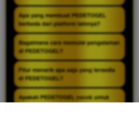
PEDETOGEL menawarkan platform dengan
Apa yang membuat PEDETOGEL
performa yang stabil, tampilan yang
berbeda dari platform lainnya?
ramah pengguna, serta dukungan
berbagai fitur terkini untuk meningkatkan
PEDETOGEL menghadirkan berbagai fitur
Bagaimana cara memulai pengalaman
kenyamanan selama digunakan. Dengan
modern yang didukung oleh antarmuka
di PEDETOGEL?
proses akses yang sederhana dan
yang sederhana serta sistem yang
pengembangan layanan yang dilakukan
dirancang untuk memberikan
Pendaftaran dapat diselesaikan dengan
Fitur menarik apa saja yang tersedia
secara berkelanjutan, PEDETOGEL hadir
kenyamanan dalam penggunaan sehari-
cepat melalui tahapan yang praktis dan
di PEDETOGEL?
sebagai salah satu alternatif bagi
hari. Melalui pengembangan layanan yang
mudah dipahami. Setelah proses pengisian
pengguna yang mencari pengalaman
dilakukan secara berkelanjutan, platform
informasi yang dibutuhkan selesai
PEDETOGEL menyediakan beragam fitur
Apakah PEDETOGEL cocok untuk
digital yang praktis, efisien, dan mudah
ini berupaya menyediakan akses yang
dilakukan, pengguna dapat segera
modern yang dikembangkan untuk
pengguna baru?
diakses kapan saja.
lebih mudah, proses yang lebih efisien,
menggunakan berbagai fasilitas serta fitur
meningkatkan kenyamanan pengguna
serta pengalaman digital yang semakin
yang tersedia untuk menikmati layanan
selama menggunakan platform. Didukung
Ya, PEDETOGEL dikembangkan dengan
optimal bagi para penggunanya dalam
yang disediakan oleh platform.
oleh antarmuka yang sederhana, kinerja
mempertimbangkan kemudahan
berbagai kebutuhan online.
sistem yang stabil, serta ketersediaan
penggunaan bagi berbagai jenis