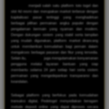
Pedetogel
menjadi salah satu platform toto togel dan
slot 4d resmi dan merupakan market terbesar dengan
kapitalisasi pasar tertinggi yang menghadirkan
berbagai pilihan permainan angka populer dengan
pengalaman bermain yang nyaman dan modern.
Dengan dukungan sistem yang stabil serta tampilan
yang mudah digunakan, platform market dirancang
untuk memberikan kemudahan bagi pemain dalam
mengakses berbagai pasaran dan fitur yang tersedia.
Selain itu,
Toto Togel
juga mengutamakan kenyamanan
pengguna melalui layanan bantuan yang siap
membantu selama 24 jam setiap hari serta sistem
permainan yang mengedepankan transparansi dan
keandalan.
Sebagai platform yang berfokus pada kemudahan
transaksi digital, Pedetogel menyediakan beragam
metode deposit online yang dapat diproses secara