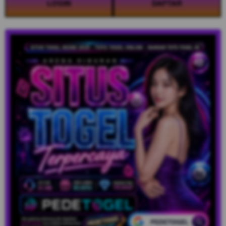
LOGIN
DAFTAR