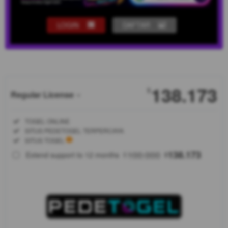
LOGIN
DAFTAR
Show More
138.173
$
Regular License
Regular
Included:
TOGEL ONLINE
License
Included:
SITUS PEDETOGEL TERPERCAYA
SELECTED
Included:
SITUS TOGEL
88
$
100.000
138.173
Extend support to 12 months
$
$
Pedetogel
adalah
pemegang
sahan sius
toto togel
& slot 4d
resmi