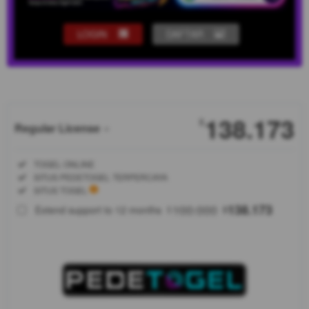
LOGIN
DAFTAR
Show More
138.173
$
Regular License
Regular
Included:
TOGEL ONLINE
License
Included:
SITUS PEDETOGEL TERPERCAYA
SELECTED
Included:
SITUS TOGEL
88
$
100.000
138.173
Extend support to 12 months
$
$
Pedetogel
adalah
pemegang
sahan sius
toto togel
& slot 4d
resmi