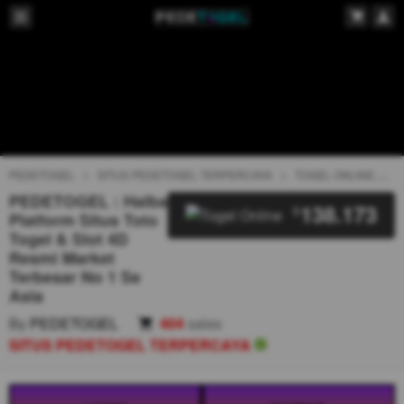
PEDETOGEL
SITUS PEDETOGEL TERPERCAYA
TOGEL ONLINE
T
PEDETOGEL : Halba
138.173
$
Platform Situs Toto
Togel & Slot 4D
Resmi Market
Terbesar No 1 Se
Asia
By
PEDETOGEL
404
sales
SITUS PEDETOGEL TERPERCAYA