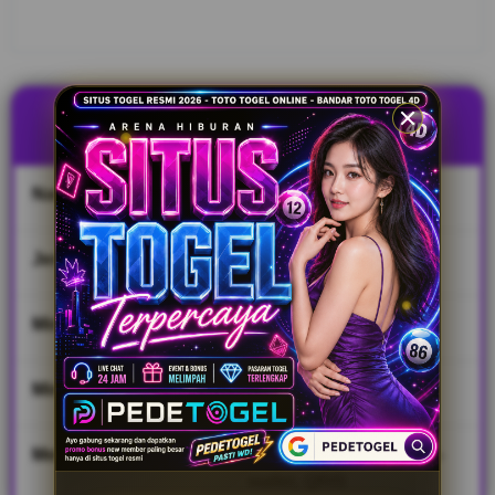
dengan
market
terbesar
nomor 1
se Asia
TENTANG PEDETOGEL
yang
memiliki
nilai
Nama Situs
PEDETOGEL
kapitalisasi
pasar
paling
Jenis Game
Togel, Slot, Casino
tinggi.
Min Deposit
IDR 10,000
V
i
e
Min Withdraw
IDR 50,000
w
l
i
Metode Transaksi
Transfer Bank Lokal, E-
c
wallet, QRIS
e