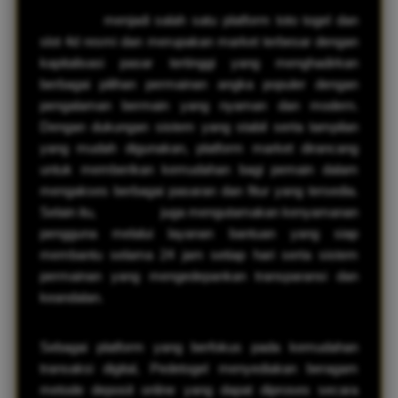
Pedetogel
menjadi salah satu platform toto togel dan
slot 4d resmi dan merupakan market terbesar dengan
kapitalisasi pasar tertinggi yang menghadirkan
berbagai pilihan permainan angka populer dengan
pengalaman bermain yang nyaman dan modern.
Dengan dukungan sistem yang stabil serta tampilan
yang mudah digunakan, platform market dirancang
untuk memberikan kemudahan bagi pemain dalam
mengakses berbagai pasaran dan fitur yang tersedia.
Selain itu,
Toto Togel
juga mengutamakan kenyamanan
pengguna melalui layanan bantuan yang siap
membantu selama 24 jam setiap hari serta sistem
permainan yang mengedepankan transparansi dan
keandalan.
Sebagai platform yang berfokus pada kemudahan
transaksi digital, Pedetogel menyediakan beragam
metode deposit online yang dapat diproses secara