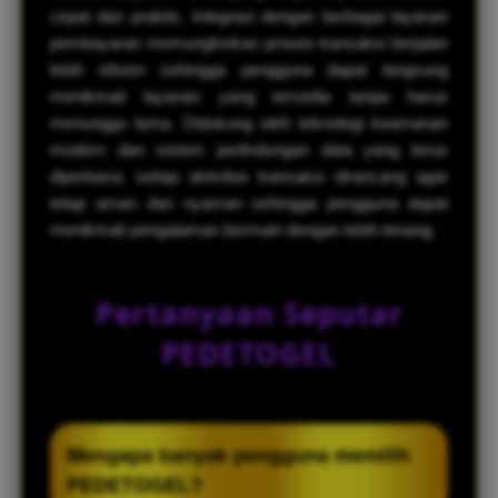
cepat dan praktis. Integrasi dengan berbagai layanan
pembayaran memungkinkan proses transaksi berjalan
lebih efisien sehingga pengguna dapat langsung
menikmati layanan yang tersedia tanpa harus
menunggu lama. Didukung oleh teknologi keamanan
modern dan sistem perlindungan data yang terus
diperbarui, setiap aktivitas transaksi dirancang agar
tetap aman dan nyaman sehingga pengguna dapat
menikmati pengalaman bermain dengan lebih tenang.
Pertanyaan Seputar
PEDETOGEL
Mengapa banyak pengguna memilih
PEDETOGEL?